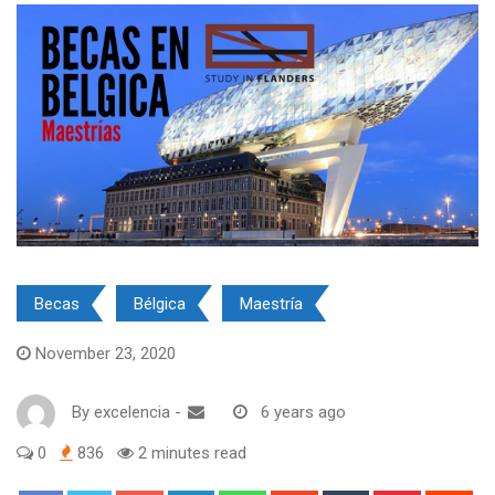
Becas
Bélgica
Maestría
November 23, 2020
By
excelencia
-
6 years ago
0
836
2 minutes read