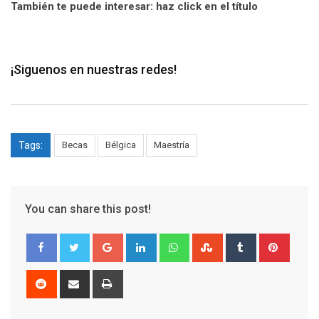
También te puede interesar: haz click en el título
¡Siguenos en nuestras redes!
Tags:
Becas
Bélgica
Maestría
You can share this post!
Google+
LinkedIn
Whatsapp
StumbleUpon
Tumblr
Pinter
Reddit
Share
Print
via
Email