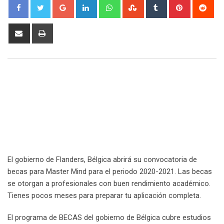
Google+
LinkedIn
Whatsapp
StumbleUpon
Tumblr
Pinterest
Red
Share
Print
via
Email
El gobierno de Flanders, Bélgica abrirá su convocatoria de
becas para Master Mind para el periodo 2020-2021. Las becas
se otorgan a profesionales con buen rendimiento académico.
Tienes pocos meses para preparar tu aplicación completa.
El programa de BECAS del gobierno de Bélgica cubre estudios