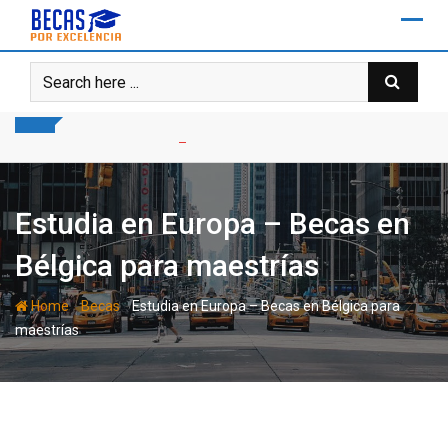
Skip
to
content
Estudia en Europa – Becas en
Bélgica para maestrías
-
-
Home
Becas
Estudia en Europa – Becas en Bélgica para
maestrías