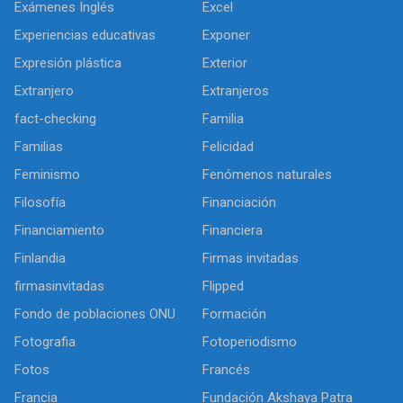
Exámenes Inglés
Excel
Experiencias educativas
Exponer
Expresión plástica
Exterior
Extranjero
Extranjeros
fact-checking
Familia
Familias
Felicidad
Feminismo
Fenómenos naturales
Filosofía
Financiación
Financiamiento
Financiera
Finlandia
Firmas invitadas
firmasinvitadas
Flipped
Fondo de poblaciones ONU
Formación
Fotografia
Fotoperiodismo
Fotos
Francés
Francia
Fundación Akshaya Patra