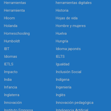
Herramientas
herramientas digitales
Herramiienta
Historia
Hloom
Hojas de vida
Holanda
Hombre y mujeres
Homeschooling
Huelva
Humboldt
Hungría
IBT
Idioma japonés
Idiomas
IELTS
IETLS
Igualdad
Impacto
Inclusión Social
India
Indígena
Infancia
Ingeniería
Inglaterra
Inglés
Innovación
Innovación pedagógica
Instituto Empresa
Inteligencia Artificial