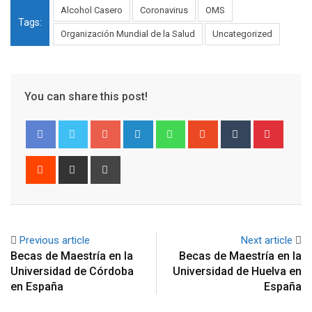
Alcohol Casero
Coronavirus
OMS
Tags:
Organización Mundial de la Salud
Uncategorized
You can share this post!
Google+
LinkedIn
Whatsapp
StumbleUpon
Tumblr
Pinter
Reddit
Share
Print
via
Email
Previous article
Next article
Becas de Maestría en la
Becas de Maestría en la
Universidad de Córdoba
Universidad de Huelva en
en España
España