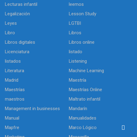
Lecturas infantil
leemos
Legalización
Lesson Study
Leyes
LGTBI
Libro
Libros
Libros digitales
Libros online
Licenciatura
listado
listados
Listening
Literatura
Machine Learning
Madrid
Maestría
Maestrías
Maestrías Online
maestros
Maltrato infantil
Management in businesses
Mandarín
Manual
Manualidades
Mapfre
Marco Lógico
Marketing
Mascarilla