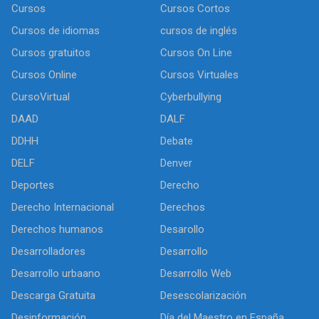
Cursos
Cursos Cortos
Cursos de idiomas
cursos de inglés
Cursos gratuitos
Cursos On Line
Cursos Online
Cursos Virtuales
CursoVirtual
Cyberbullying
DAAD
DALF
DDHH
Debate
DELF
Denver
Deportes
Derecho
Derecho Internacional
Derechos
Derechos humanos
Desarollo
Desarrolladores
Desarrollo
Desarrollo urbaano
Desarrollo Web
Descarga Gratuita
Desescolarización
Desinformación
Día del Maestro en España