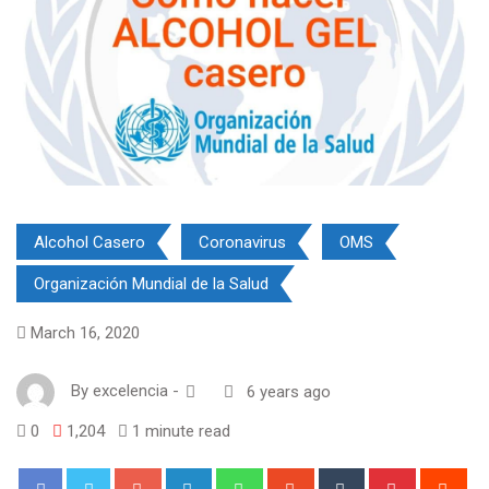
Alcohol Casero
Coronavirus
OMS
Organización Mundial de la Salud
March 16, 2020
By
excelencia
-
6 years ago
0
1,204
1 minute read
Google+
LinkedIn
Whatsapp
StumbleUpon
Tumblr
Pinterest
Red