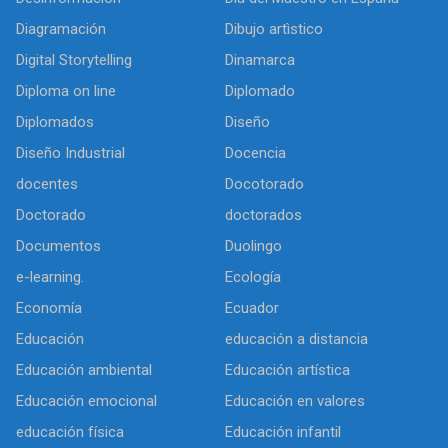
Diagramación
Dibujo artìstico
Digital Storytelling
Dinamarca
Diploma on line
Diplomado
Diplomados
Diseño
Diseño Industrial
Docencia
docentes
Docotorado
Doctorado
doctorados
Documentos
Duolingo
e-learning.
Ecología
Economía
Ecuador
Educación
educación a distancia
Educación ambiental
Educación artística
Educación emocional
Educación en valores
educación física
Educación infantil