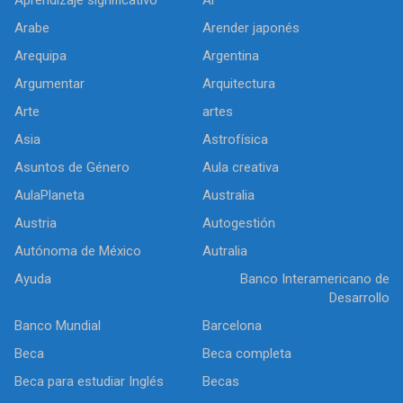
Aprendizaje significativo
Ar
Arabe
Arender japonés
Arequipa
Argentina
Argumentar
Arquitectura
Arte
artes
Asia
Astrofísica
Asuntos de Género
Aula creativa
AulaPlaneta
Australia
Austria
Autogestión
Autónoma de México
Autralia
Ayuda
Banco Interamericano de
Desarrollo
Banco Mundial
Barcelona
Beca
Beca completa
Beca para estudiar Inglés
Becas