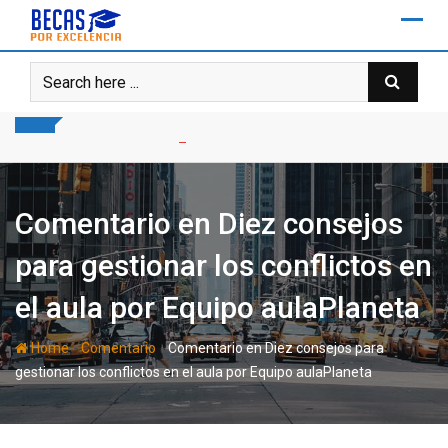
Skip
to
content
Comentario en Diez consejos
para gestionar los conflictos en
el aula por Equipo aulaPlaneta
-
-
Home
Comentario
Comentario en Diez consejos para
gestionar los conflictos en el aula por Equipo aulaPlaneta