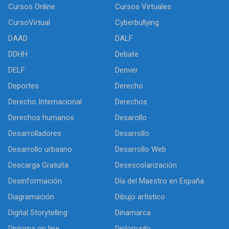
Cursos Online
Cursos Virtuales
CursoVirtual
Cyberbullying
DAAD
DALF
DDHH
Debate
DELF
Denver
Deportes
Derecho
Derecho Internacional
Derechos
Derechos humanos
Desarollo
Desarrolladores
Desarrollo
Desarrollo urbaano
Desarrollo Web
Descarga Gratuita
Desescolarización
Desinformación
Día del Maestro en España
Diagramación
Dibujo artìstico
Digital Storytelling
Dinamarca
Diploma on line
Diplomado