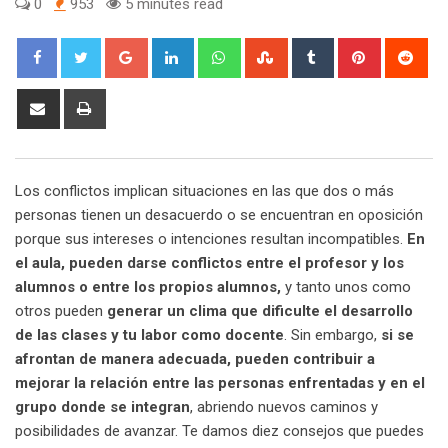
0
953
5 minutes read
Google+
LinkedIn
Whatsapp
StumbleUpon
Tumblr
Pinterest
Red
Share
Print
via
Email
Los conflictos implican situaciones en las que dos o más
personas tienen un desacuerdo o se encuentran en oposición
porque sus intereses o intenciones resultan incompatibles.
En
el aula, pueden darse conflictos entre el profesor y los
alumnos o entre los propios alumnos,
y tanto unos como
otros pueden
generar un clima que dificulte el desarrollo
de las clases y tu labor como docente
. Sin embargo,
si se
afrontan de manera adecuada, pueden contribuir a
mejorar la relación entre las personas enfrentadas y en el
grupo donde se integran
, abriendo nuevos caminos y
posibilidades de avanzar. Te damos diez consejos que puedes