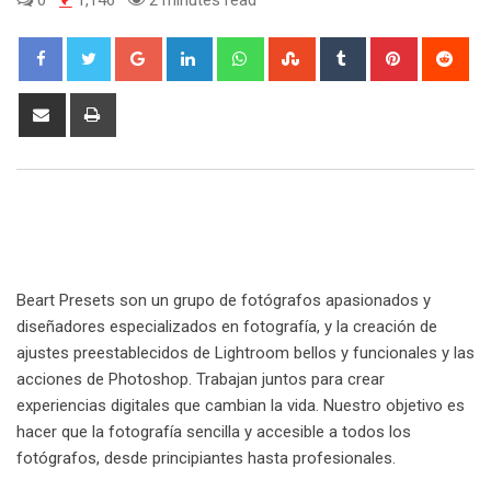
0
1,146
2 minutes read
Google+
LinkedIn
Whatsapp
StumbleUpon
Tumblr
Pinterest
Red
Share
Print
via
Email
Beart Presets son un grupo de fotógrafos apasionados y
diseñadores especializados en fotografía, y la creación de
ajustes preestablecidos de Lightroom bellos y funcionales y las
acciones de Photoshop. Trabajan juntos para crear
experiencias digitales que cambian la vida. Nuestro objetivo es
hacer que la fotografía sencilla y accesible a todos los
fotógrafos, desde principiantes hasta profesionales.