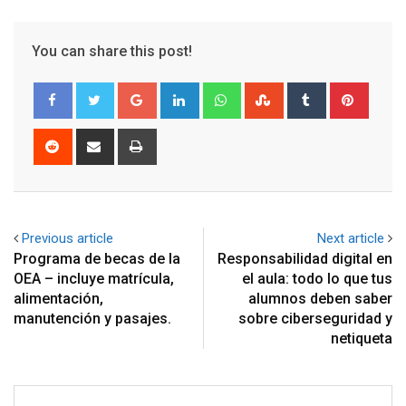
You can share this post!
Google+
LinkedIn
Whatsapp
StumbleUpon
Tumblr
Pinter
Reddit
Share
Print
via
Email
Previous article
Next article
Programa de becas de la
Responsabilidad digital en
OEA – incluye matrícula,
el aula: todo lo que tus
alimentación,
alumnos deben saber
manutención y pasajes.
sobre ciberseguridad y
netiqueta