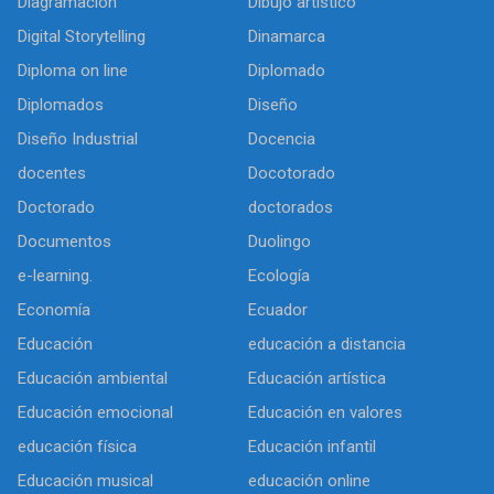
Diagramación
Dibujo artìstico
Digital Storytelling
Dinamarca
Diploma on line
Diplomado
Diplomados
Diseño
Diseño Industrial
Docencia
docentes
Docotorado
Doctorado
doctorados
Documentos
Duolingo
e-learning.
Ecología
Economía
Ecuador
Educación
educación a distancia
Educación ambiental
Educación artística
Educación emocional
Educación en valores
educación física
Educación infantil
Educación musical
educación online