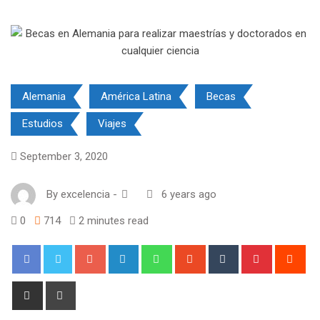
Alemania
América Latina
Becas
Estudios
Viajes
September 3, 2020
By
excelencia
-
6 years ago
0
714
2 minutes read
Google+
LinkedIn
Whatsapp
StumbleUpon
Tumblr
Pinterest
Red
Share
Print
via