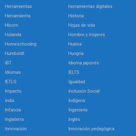
Herramientas
herramientas digitales
Herramiienta
Historia
Hloom
Hojas de vida
Holanda
Hombre y mujeres
Homeschooling
Huelva
Humboldt
Hungría
IBT
Idioma japonés
Idiomas
IELTS
IETLS
Igualdad
Impacto
Inclusión Social
India
Indígena
Infancia
Ingeniería
Inglaterra
Inglés
Innovación
Innovación pedagógica