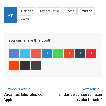
Alemania
América Latina
Becas
Estudios
Tags:
Viajes
You can share this post!
Google+
LinkedIn
Whatsapp
StumbleUpon
Tumblr
Pinter
Reddit
Share
Print
via
Email
Previous article
Next article
Vacantes laborales con
En dónde quisieras hacer
Apple
tu voluntariado?