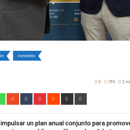
ón
convenio
0
795
2 mi
edIn
Whatsapp
StumbleUpon
Tumblr
Pinterest
Reddit
Share
Print
via
Email
mpulsar un plan anual conjunto para promove