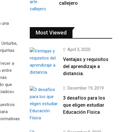
callejero
a una
Most Viewed
 Unturbe,
April 3, 2020
njuntas.
Ventajas y requisitos
frecer a
del aprendizaje a
n entre
distancia.
 más
ndo que
December 19, 2019
ciados».
3 desafíos para los
nuestros
que eligen estudiar
para
Educación Física
formativas