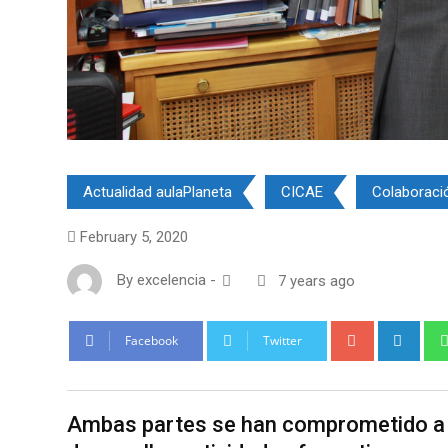
Actualidad aulaPlaneta
CICAE
Colaboraci
February 5, 2020
By
excelencia
-
7 years ago
Google+
Link
Facebook
Twitter
Ambas partes se han comprometido a i