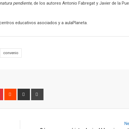
gnatura pendiente
, de los autores Antonio Fabregat y Javier de la Pue
s centros educativos asociados y a aulaPlaneta.
convenio
n
r
Pinterest
Reddit
Share
Print
via
Email
Ne