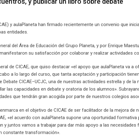
uentros, y publicar un libro sobre debate
CAE) y aulaPlaneta han firmado recientemente un convenio que inici
bas entidades.
eneral del Área de Educación del Grupo Planeta, y por Enrique Maestu
manifestaron su satisfacción por colaborar y realizar actividades co
eneral de CICAE, que quiso destacar «el apoyo que aulaPlaneta va a o
cabo a lo largo del curso, que tanta aceptación y participación tiene
e Debate CICAE–UCJC, una de nuestras actividades estrella y de la
ollar las capacidades en debate y oratoria de los alumnos». Subraya
dades que tendrán gran acogida por parte de nuestros colegios aso
 enmarca en el objetivo de CICAE de ser facilitador de la mejora de 
CAE, «el acuerdo con aulaPlaneta supone una oportunidad formativa 
n y juntos vamos a trabajar para dar más apoyo a las necesidades 
en constante transformación».