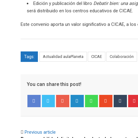
Edición y publicación del libro
Debatir bien: una asi
será distribuido en los centros educativos de CICAE.
Este convenio aporta un valor significativo a CICAE, a lo
Tags:
Actualidad aulaPlaneta
CICAE
Colaboración
You can share this post!
Google+
LinkedIn
Whatsapp
StumbleUpo
Tumbl
Facebook
Twitter
Previous article