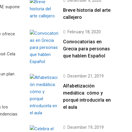
December 9, 2020
ICAE supone
Breve historia del arte
callejero
February 18, 2020
e ofrece
Convocatorias en
Grecia para personas
osé Cela
que hablen Español
 un plan
December 21, 2019
Alfabetización
mediática: cómo y
porqué introducirla en
el aula
s los
endencias
December 19, 2019