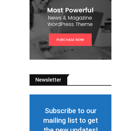
Newsletter
Subscribe to our
mailing list to get
the new updates!