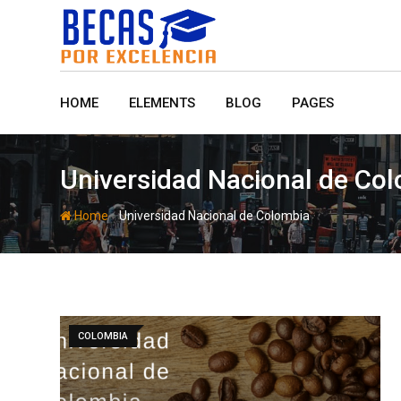
Skip
to
content
HOME
ELEMENTS
BLOG
PAGES
Universidad Nacional de Co
-
Home
Universidad Nacional de Colombia
COLOMBIA