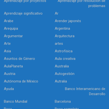
Aprendizaje por proyectos
Aprendizaje por resolución de
problemas
Aprendizaje significativo
Ar
Arabe
Arender japonés
Arequipa
Argentina
Argumentar
Arquitectura
Arte
artes
Asia
Astrofísica
Asuntos de Género
Aula creativa
AulaPlaneta
Australia
Austria
Autogestión
Autónoma de México
Autralia
Ayuda
Banco Interamericano de
Desarrollo
Banco Mundial
Barcelona
Beca
Beca completa