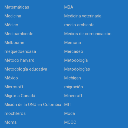
Matemáticas
MBA
Medicina
Medicina veterinaria
Médico
medio ambiente
Medioambiente
Medios de comunicación
Melbourne
Memoria
mequedoencasa
Mercadeo
Método harvard
Metodología
Metodología educativa
Metodologías
México
Michigan
Microsoft
migración
Migrar a Canadá
Minecraft
Misión de la ONU en Colombia
MIT
mochileros
Moda
Moma
MOOC