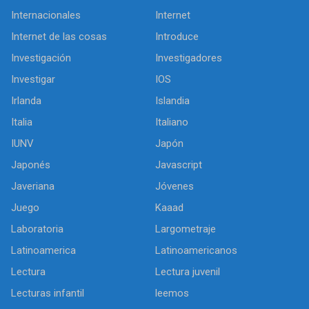
Internacionales
Internet
Internet de las cosas
Introduce
Investigación
Investigadores
Investigar
IOS
Irlanda
Islandia
Italia
Italiano
IUNV
Japón
Japonés
Javascript
Javeriana
Jóvenes
Juego
Kaaad
Laboratoria
Largometraje
Latinoamerica
Latinoamericanos
Lectura
Lectura juvenil
Lecturas infantil
leemos