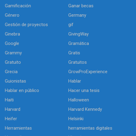
Gamificación
Ganar becas
Género
Germany
Gestión de proyectos
gif
Ginebra
GivingWay
Google
Gramática
Grammy
Gratis
Gratuito
Gratuitos
Grecia
GrowProExperience
Guionistas
Hablar
Hablar en público
Hacer una tesis
Haiti
Halloween
Harvard
Harvard Kennedy
Heifer
Helsinki
Herramientas
herramientas digitales