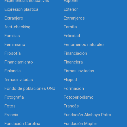
Experiencias educativas
Exponer
Expresión plástica
Exterior
Extranjero
Extranjeros
fact-checking
Familia
Familias
Felicidad
Feminismo
Fenómenos naturales
Filosofía
Financiación
Financiamiento
Financiera
Finlandia
Firmas invitadas
firmasinvitadas
Flipped
Fondo de poblaciones ONU
Formación
Fotografia
Fotoperiodismo
Fotos
Francés
Francia
Fundación Akshaya Patra
Fundación Carolina
Fundación Mapfre