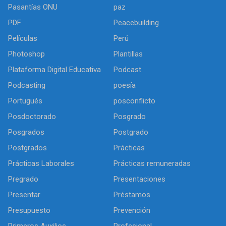
Pasantías ONU
paz
PDF
Peacebuilding
Películas
Perú
Photoshop
Plantillas
Plataforma Digital Educativa
Podcast
Podcasting
poesía
Portugués
posconflicto
Posdoctorado
Posgrado
Posgrados
Postgrado
Postgrados
Prácticas
Prácticas Laborales
Prácticas remuneradas
Pregrado
Presentaciones
Presentar
Préstamos
Presupuesto
Prevención
Primeros Auxilios
Profesional