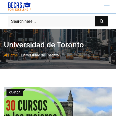
Skip
to
content
Universidad de Toronto
-
Home
Universidad de Toronto
CANADÁ