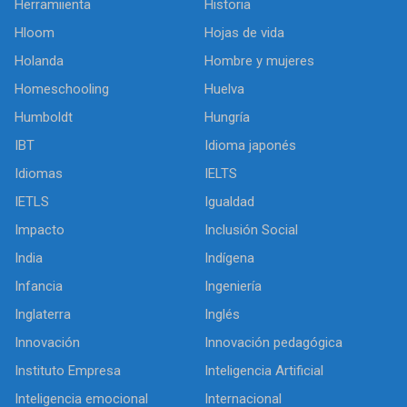
Herramiienta
Historia
Hloom
Hojas de vida
Holanda
Hombre y mujeres
Homeschooling
Huelva
Humboldt
Hungría
IBT
Idioma japonés
Idiomas
IELTS
IETLS
Igualdad
Impacto
Inclusión Social
India
Indígena
Infancia
Ingeniería
Inglaterra
Inglés
Innovación
Innovación pedagógica
Instituto Empresa
Inteligencia Artificial
Inteligencia emocional
Internacional