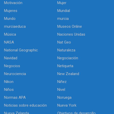
Motivación
Mujer
Mujeres
Mundial
Mundo
murcia
murciaeduca
Museos Online
Música
Naciones Unidas
NASA
Nat Geo
National Geographic
Naturaleza
Navidad
Negociación
Negocios
Netiqueta
Neurociencia
New Zealand
Nikon
Niñez
Niños
Nivel
Normas APA
Noruega
Noticias sobre educación
Nueva York
Nueva Zelanda
Objetivos de desarrollo