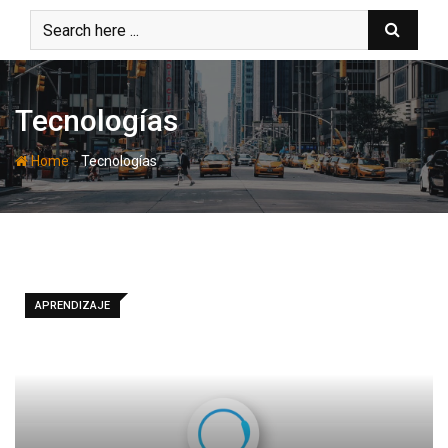
Skip
to
content
Tecnologías
-
Home
Tecnologías
APRENDIZAJE