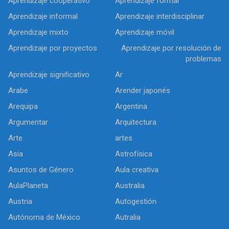
Aprendizaje cooperativo
Aprendizaje formal
Aprendizaje informal
Aprendizaje interdisciplinar
Aprendizaje mixto
Aprendizaje móvil
Aprendizaje por proyectos
Aprendizaje por resolución de
problemas
Aprendizaje significativo
Ar
Arabe
Arender japonés
Arequipa
Argentina
Argumentar
Arquitectura
Arte
artes
Asia
Astrofísica
Asuntos de Género
Aula creativa
AulaPlaneta
Australia
Austria
Autogestión
Autónoma de México
Autralia