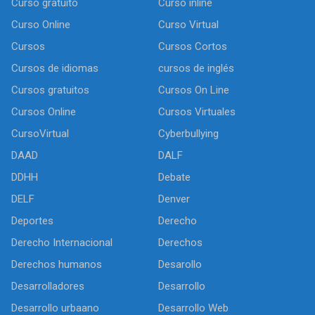
Curso gratuito
Curso inline
Curso Online
Curso Virtual
Cursos
Cursos Cortos
Cursos de idiomas
cursos de inglés
Cursos gratuitos
Cursos On Line
Cursos Online
Cursos Virtuales
CursoVirtual
Cyberbullying
DAAD
DALF
DDHH
Debate
DELF
Denver
Deportes
Derecho
Derecho Internacional
Derechos
Derechos humanos
Desarollo
Desarrolladores
Desarrollo
Desarrollo urbaano
Desarrollo Web