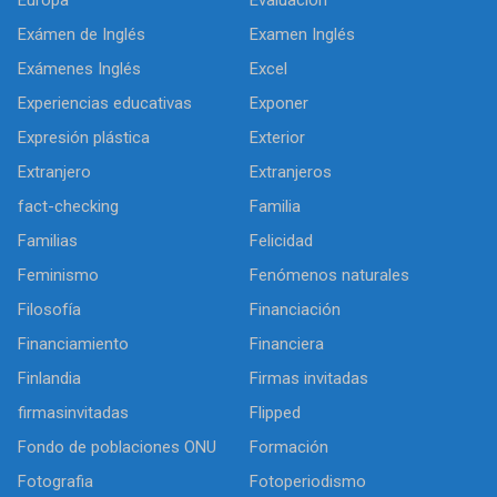
Europa
Evaluación
Exámen de Inglés
Examen Inglés
Exámenes Inglés
Excel
Experiencias educativas
Exponer
Expresión plástica
Exterior
Extranjero
Extranjeros
fact-checking
Familia
Familias
Felicidad
Feminismo
Fenómenos naturales
Filosofía
Financiación
Financiamiento
Financiera
Finlandia
Firmas invitadas
firmasinvitadas
Flipped
Fondo de poblaciones ONU
Formación
Fotografia
Fotoperiodismo