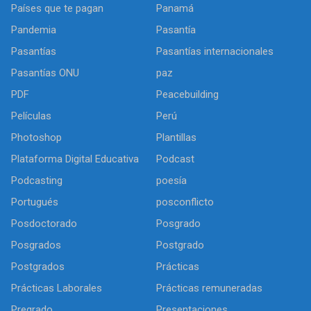
Países que te pagan
Panamá
Pandemia
Pasantía
Pasantías
Pasantías internacionales
Pasantías ONU
paz
PDF
Peacebuilding
Películas
Perú
Photoshop
Plantillas
Plataforma Digital Educativa
Podcast
Podcasting
poesía
Portugués
posconflicto
Posdoctorado
Posgrado
Posgrados
Postgrado
Postgrados
Prácticas
Prácticas Laborales
Prácticas remuneradas
Pregrado
Presentaciones