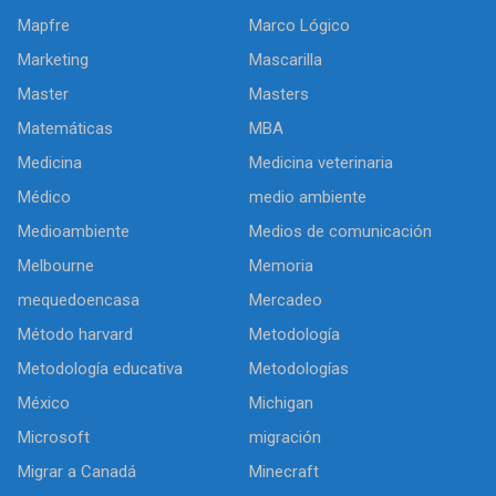
Mapfre
Marco Lógico
Marketing
Mascarilla
Master
Masters
Matemáticas
MBA
Medicina
Medicina veterinaria
Médico
medio ambiente
Medioambiente
Medios de comunicación
Melbourne
Memoria
mequedoencasa
Mercadeo
Método harvard
Metodología
Metodología educativa
Metodologías
México
Michigan
Microsoft
migración
Migrar a Canadá
Minecraft