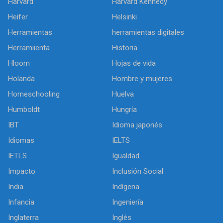
Harvard
Harvard Kennedy
Heifer
Helsinki
Herramientas
herramientas digitales
Herramiienta
Historia
Hloom
Hojas de vida
Holanda
Hombre y mujeres
Homeschooling
Huelva
Humboldt
Hungría
IBT
Idioma japonés
Idiomas
IELTS
IETLS
Igualdad
Impacto
Inclusión Social
India
Indígena
Infancia
Ingeniería
Inglaterra
Inglés