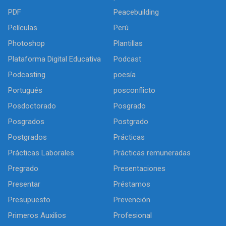
PDF
Peacebuilding
Películas
Perú
Photoshop
Plantillas
Plataforma Digital Educativa
Podcast
Podcasting
poesía
Portugués
posconflicto
Posdoctorado
Posgrado
Posgrados
Postgrado
Postgrados
Prácticas
Prácticas Laborales
Prácticas remuneradas
Pregrado
Presentaciones
Presentar
Préstamos
Presupuesto
Prevención
Primeros Auxilios
Profesional