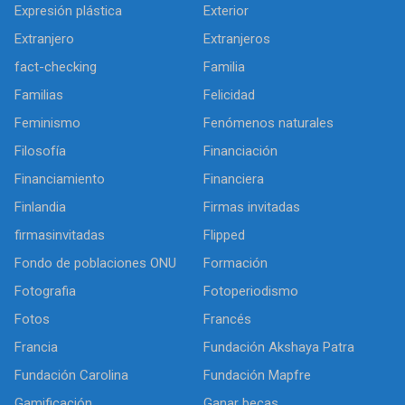
Expresión plástica
Exterior
Extranjero
Extranjeros
fact-checking
Familia
Familias
Felicidad
Feminismo
Fenómenos naturales
Filosofía
Financiación
Financiamiento
Financiera
Finlandia
Firmas invitadas
firmasinvitadas
Flipped
Fondo de poblaciones ONU
Formación
Fotografia
Fotoperiodismo
Fotos
Francés
Francia
Fundación Akshaya Patra
Fundación Carolina
Fundación Mapfre
Gamificación
Ganar becas