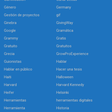
Género
Germany
Gestión de proyectos
gif
Ginebra
GivingWay
Google
Gramática
Grammy
Gratis
Gratuito
Gratuitos
Grecia
GrowProExperience
Guionistas
Hablar
Hablar en público
Hacer una tesis
Haiti
Halloween
Harvard
Harvard Kennedy
Heifer
Helsinki
Herramientas
herramientas digitales
Herramiienta
Historia