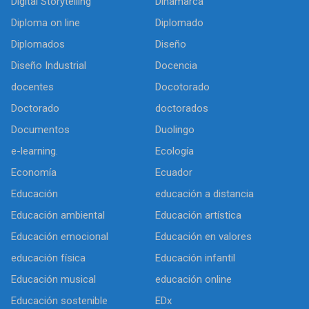
Digital Storytelling
Dinamarca
Diploma on line
Diplomado
Diplomados
Diseño
Diseño Industrial
Docencia
docentes
Docotorado
Doctorado
doctorados
Documentos
Duolingo
e-learning.
Ecología
Economía
Ecuador
Educación
educación a distancia
Educación ambiental
Educación artística
Educación emocional
Educación en valores
educación física
Educación infantil
Educación musical
educación online
Educación sostenible
EDx