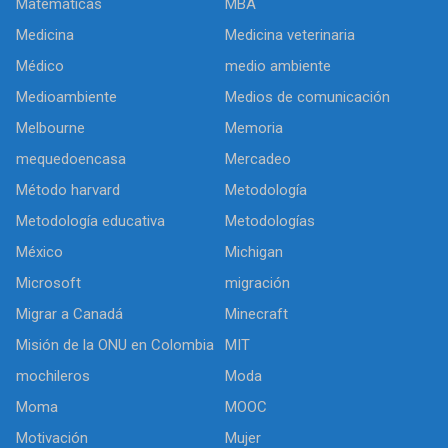
Matemáticas
MBA
Medicina
Medicina veterinaria
Médico
medio ambiente
Medioambiente
Medios de comunicación
Melbourne
Memoria
mequedoencasa
Mercadeo
Método harvard
Metodología
Metodología educativa
Metodologías
México
Michigan
Microsoft
migración
Migrar a Canadá
Minecraft
Misión de la ONU en Colombia
MIT
mochileros
Moda
Moma
MOOC
Motivación
Mujer