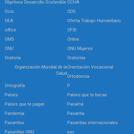
Objetivos Desarrollo Sostenible
OCHA
Ocio
ODS
OEA
Oferta Trabajo Humanitario
office
OFID
OMS
Online
ONU
ONU Mujeres
Oratoria
Oratorías
Organización Mundial de la
Orientación Vocacional
Salud
Ortodoncia
Ortografía
P
Países
Países que te becan
Países que te pagan
Panamá
Pandemia
Pasantía
Pasantías
Pasantías internacionales
Pasantías ONU
paz