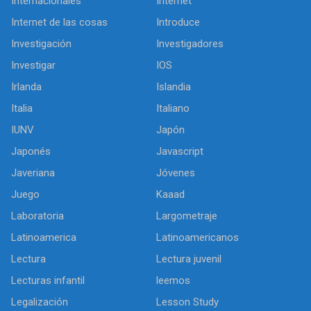
Internacionales
Internet
Internet de las cosas
Introduce
Investigación
Investigadores
Investigar
IOS
Irlanda
Islandia
Italia
Italiano
IUNV
Japón
Japonés
Javascript
Javeriana
Jóvenes
Juego
Kaaad
Laboratoria
Largometraje
Latinoamerica
Latinoamericanos
Lectura
Lectura juvenil
Lecturas infantil
leemos
Legalización
Lesson Study