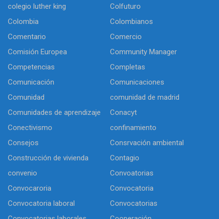
colegio luther king
Colfuturo
Colombia
Colombianos
Comentario
Comercio
Comisión Europea
Community Manager
Competencias
Completas
Comunicación
Comunicaciones
Comunidad
comunidad de madrid
Comunidades de aprendizaje
Conacyt
Conectivismo
confinamiento
Consejos
Consrvación ambiental
Construcción de vivienda
Contagio
convenio
Convoatorias
Convocaroria
Convocatoria
Convocatoria laboral
Convocatorias
Convocatorias laborales
Cooperación