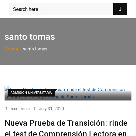
Skip
to
content
santo tomas
-
Home
santo tomas
ADMISIÓN UNIVERSITARIA
excelencia
July 31, 2020
Nueva Prueba de Transición: rinde
el test de Comprensión Lectora en