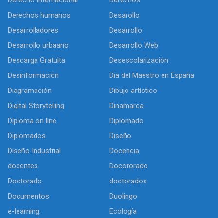
Derecho Internacional
Derechos
Derechos humanos
Desarollo
Desarrolladores
Desarrollo
Desarrollo urbaano
Desarrollo Web
Descarga Gratuita
Desescolarización
Desinformación
Día del Maestro en España
Diagramación
Dibujo artìstico
Digital Storytelling
Dinamarca
Diploma on line
Diplomado
Diplomados
Diseño
Diseño Industrial
Docencia
docentes
Docotorado
Doctorado
doctorados
Documentos
Duolingo
e-learning.
Ecología