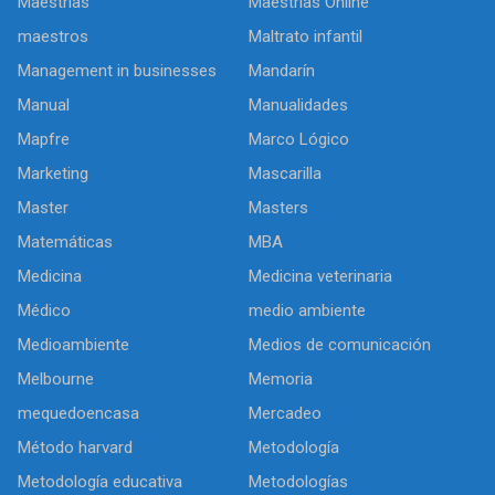
Maestrías
Maestrías Online
maestros
Maltrato infantil
Management in businesses
Mandarín
Manual
Manualidades
Mapfre
Marco Lógico
Marketing
Mascarilla
Master
Masters
Matemáticas
MBA
Medicina
Medicina veterinaria
Médico
medio ambiente
Medioambiente
Medios de comunicación
Melbourne
Memoria
mequedoencasa
Mercadeo
Método harvard
Metodología
Metodología educativa
Metodologías