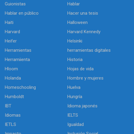
Guionistas
Hablar
Hablar en público
Hacer una tesis
Haiti
Halloween
Harvard
Harvard Kennedy
Heifer
Helsinki
Herramientas
herramientas digitales
Herramiienta
Historia
Hloom
Hojas de vida
Holanda
Hombre y mujeres
Homeschooling
Huelva
Humboldt
Hungría
IBT
Idioma japonés
Idiomas
IELTS
IETLS
Igualdad
Impacto
Inclusión Social