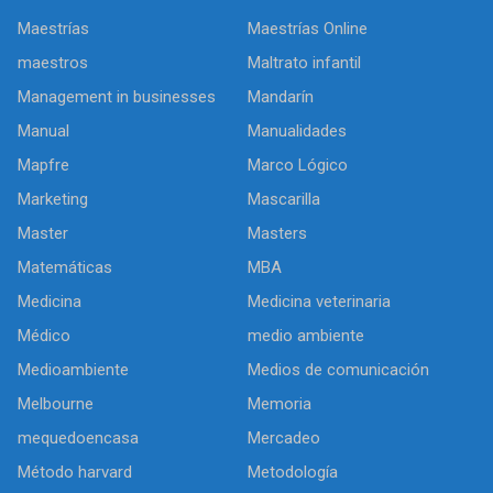
Maestrías
Maestrías Online
maestros
Maltrato infantil
Management in businesses
Mandarín
Manual
Manualidades
Mapfre
Marco Lógico
Marketing
Mascarilla
Master
Masters
Matemáticas
MBA
Medicina
Medicina veterinaria
Médico
medio ambiente
Medioambiente
Medios de comunicación
Melbourne
Memoria
mequedoencasa
Mercadeo
Método harvard
Metodología