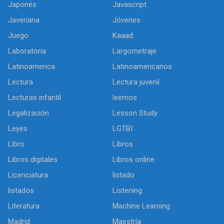
Japonés
Javascript
Javeriana
Jóvenes
Juego
Kaaad
Laboratoria
Largometraje
Latinoamerica
Latinoamericanos
Lectura
Lectura juvenil
Lecturas infantil
leemos
Legalización
Lesson Study
Leyes
LGTBI
Libro
Libros
Libros digitales
Libros online
Licenciatura
listado
listados
Listening
Literatura
Machine Learning
Madrid
Maestría