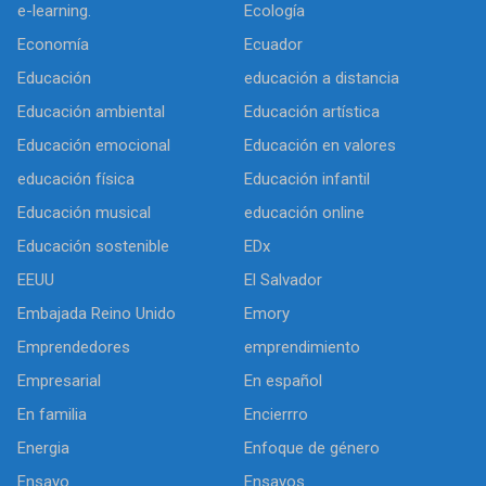
e-learning.
Ecología
Economía
Ecuador
Educación
educación a distancia
Educación ambiental
Educación artística
Educación emocional
Educación en valores
educación física
Educación infantil
Educación musical
educación online
Educación sostenible
EDx
EEUU
El Salvador
Embajada Reino Unido
Emory
Emprendedores
emprendimiento
Empresarial
En español
En familia
Encierrro
Energia
Enfoque de género
Ensayo
Ensayos