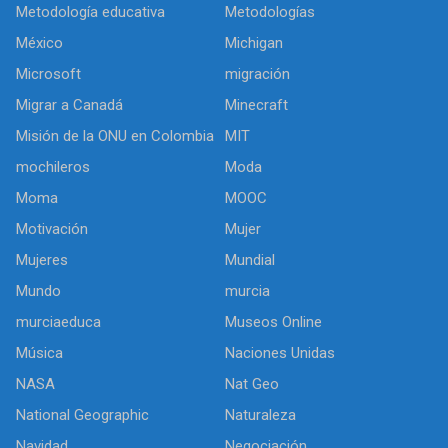
Metodología educativa
Metodologías
México
Michigan
Microsoft
migración
Migrar a Canadá
Minecraft
Misión de la ONU en Colombia
MIT
mochileros
Moda
Moma
MOOC
Motivación
Mujer
Mujeres
Mundial
Mundo
murcia
murciaeduca
Museos Online
Música
Naciones Unidas
NASA
Nat Geo
National Geographic
Naturaleza
Navidad
Negociación