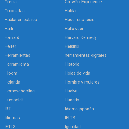
Grecia
GrowProExperience
Guionistas
Hablar
Hablar en público
Hacer una tesis
Haiti
Halloween
Harvard
Harvard Kennedy
Heifer
Helsinki
Herramientas
herramientas digitales
Herramiienta
Historia
Hloom
Hojas de vida
Holanda
Hombre y mujeres
Homeschooling
Huelva
Humboldt
Hungría
IBT
Idioma japonés
Idiomas
IELTS
IETLS
Igualdad