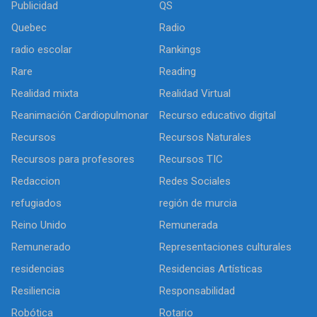
Publicidad
QS
Quebec
Radio
radio escolar
Rankings
Rare
Reading
Realidad mixta
Realidad Virtual
Reanimación Cardiopulmonar
Recurso educativo digital
Recursos
Recursos Naturales
Recursos para profesores
Recursos TIC
Redaccion
Redes Sociales
refugiados
región de murcia
Reino Unido
Remunerada
Remunerado
Representaciones culturales
residencias
Residencias Artísticas
Resiliencia
Responsabilidad
Robótica
Rotario