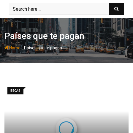
Skip
to
content
Países que te pagan
-
Home
Países que te pagan
BECAS