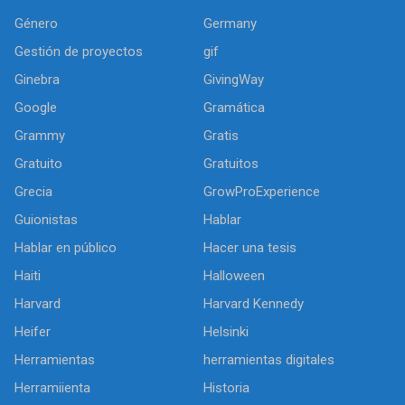
Género
Germany
Gestión de proyectos
gif
Ginebra
GivingWay
Google
Gramática
Grammy
Gratis
Gratuito
Gratuitos
Grecia
GrowProExperience
Guionistas
Hablar
Hablar en público
Hacer una tesis
Haiti
Halloween
Harvard
Harvard Kennedy
Heifer
Helsinki
Herramientas
herramientas digitales
Herramiienta
Historia