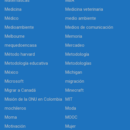
Matemáticas
MBA
Medicina
Medicina veterinaria
Médico
medio ambiente
Medioambiente
Medios de comunicación
Melbourne
Memoria
mequedoencasa
Mercadeo
Método harvard
Metodología
Metodología educativa
Metodologías
México
Michigan
Microsoft
migración
Migrar a Canadá
Minecraft
Misión de la ONU en Colombia
MIT
mochileros
Moda
Moma
MOOC
Motivación
Mujer