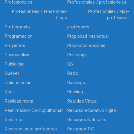
Profesionales
Profesionales / profesionales
Profesionales / tendencias-
Profesionales / vida-
blogs
profesional
Profesorado
profesores
Programación
Propiedad Intelectual
Proyectos
Proyectos sociales
Psicoanálisis
Psicologia
Publicidad
QS
Quebec
Radio
radio escolar
Rankings
Rare
Reading
Realidad mixta
Realidad Virtual
Reanimación Cardiopulmonar
Recurso educativo digital
Recursos
Recursos Naturales
Recursos para profesores
Recursos TIC