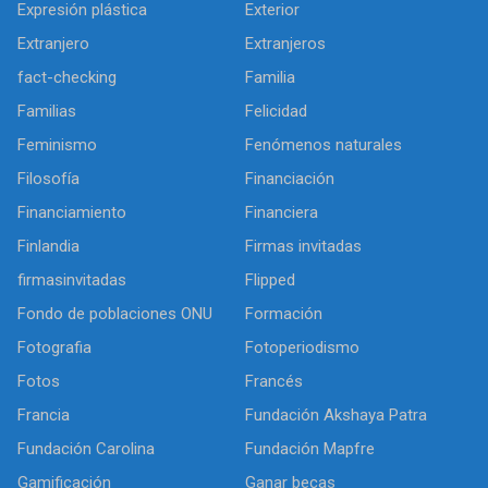
Expresión plástica
Exterior
Extranjero
Extranjeros
fact-checking
Familia
Familias
Felicidad
Feminismo
Fenómenos naturales
Filosofía
Financiación
Financiamiento
Financiera
Finlandia
Firmas invitadas
firmasinvitadas
Flipped
Fondo de poblaciones ONU
Formación
Fotografia
Fotoperiodismo
Fotos
Francés
Francia
Fundación Akshaya Patra
Fundación Carolina
Fundación Mapfre
Gamificación
Ganar becas