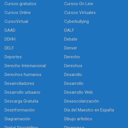
Cursos gratuitos
Cursos On Line
Cursos Online
Cursos Virtuales
CursoVirtual
Cyberbullying
DAAD
DALF
DDHH
Debate
DELF
Denver
Deportes
Derecho
Derecho Internacional
Derechos
Derechos humanos
Desarollo
Desarrolladores
Desarrollo
Desarrollo urbaano
Desarrollo Web
Descarga Gratuita
Desescolarización
Desinformación
Día del Maestro en España
Diagramación
Dibujo artìstico
Digital Storytelling
Dinamarca