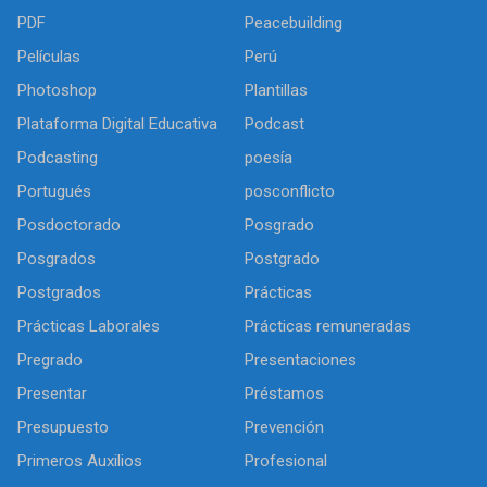
PDF
Peacebuilding
Películas
Perú
Photoshop
Plantillas
Plataforma Digital Educativa
Podcast
Podcasting
poesía
Portugués
posconflicto
Posdoctorado
Posgrado
Posgrados
Postgrado
Postgrados
Prácticas
Prácticas Laborales
Prácticas remuneradas
Pregrado
Presentaciones
Presentar
Préstamos
Presupuesto
Prevención
Primeros Auxilios
Profesional