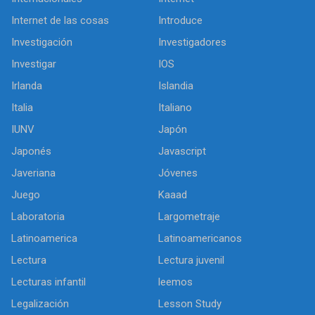
Internet de las cosas
Introduce
Investigación
Investigadores
Investigar
IOS
Irlanda
Islandia
Italia
Italiano
IUNV
Japón
Japonés
Javascript
Javeriana
Jóvenes
Juego
Kaaad
Laboratoria
Largometraje
Latinoamerica
Latinoamericanos
Lectura
Lectura juvenil
Lecturas infantil
leemos
Legalización
Lesson Study