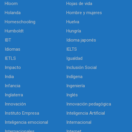
Hloom
Hojas de vida
Holanda
Hombre y mujeres
Homeschooling
Huelva
Humboldt
Hungría
IBT
Idioma japonés
Idiomas
IELTS
IETLS
Igualdad
Impacto
Inclusión Social
India
Indígena
Infancia
Ingeniería
Inglaterra
Inglés
Innovación
Innovación pedagógica
Instituto Empresa
Inteligencia Artificial
Inteligencia emocional
Internacional
Internacionales
Internet