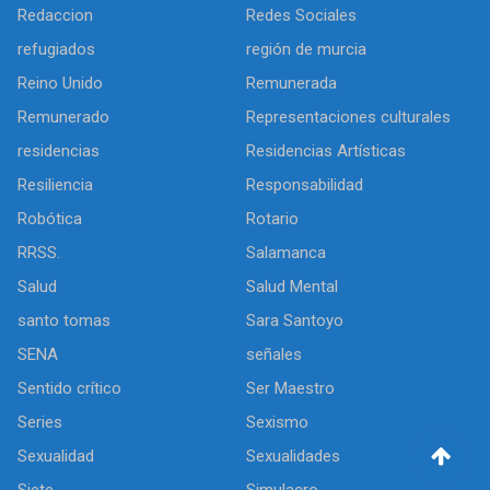
Redaccion
Redes Sociales
refugiados
región de murcia
Reino Unido
Remunerada
Remunerado
Representaciones culturales
residencias
Residencias Artísticas
Resiliencia
Responsabilidad
Robótica
Rotario
RRSS.
Salamanca
Salud
Salud Mental
santo tomas
Sara Santoyo
SENA
señales
Sentido crítico
Ser Maestro
Series
Sexismo
Sexualidad
Sexualidades
Siete
Simulacro