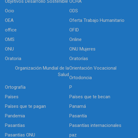
Objetivos Desarrollo Sostenible
OCHA
Ocio
ODS
OEA
Oferta Trabajo Humanitario
office
OFID
OMS
Online
ONU
ONU Mujeres
Oratoria
Oratorías
Organización Mundial de la
Orientación Vocacional
Salud
Ortodoncia
Ortografía
P
Países
Países que te becan
Países que te pagan
Panamá
Pandemia
Pasantía
Pasantías
Pasantías internacionales
Pasantías ONU
paz