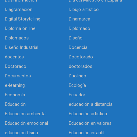
Diagramación
Dibujo artìstico
Digital Storytelling
Dinamarca
Diploma on line
Diplomado
Diplomados
Diseño
Diseño Industrial
Docencia
docentes
Docotorado
Doctorado
doctorados
Documentos
Duolingo
e-learning.
Ecología
Economía
Ecuador
Educación
educación a distancia
Educación ambiental
Educación artística
Educación emocional
Educación en valores
educación física
Educación infantil