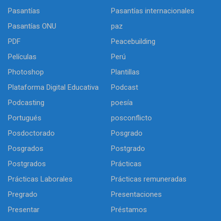
Pasantías
Pasantías internacionales
Pasantías ONU
paz
PDF
Peacebuilding
Películas
Perú
Photoshop
Plantillas
Plataforma Digital Educativa
Podcast
Podcasting
poesía
Portugués
posconflicto
Posdoctorado
Posgrado
Posgrados
Postgrado
Postgrados
Prácticas
Prácticas Laborales
Prácticas remuneradas
Pregrado
Presentaciones
Presentar
Préstamos