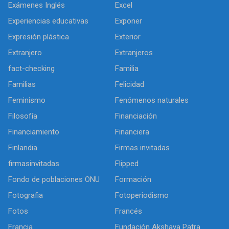
Exámenes Inglés
Excel
Experiencias educativas
Exponer
Expresión plástica
Exterior
Extranjero
Extranjeros
fact-checking
Familia
Familias
Felicidad
Feminismo
Fenómenos naturales
Filosofía
Financiación
Financiamiento
Financiera
Finlandia
Firmas invitadas
firmasinvitadas
Flipped
Fondo de poblaciones ONU
Formación
Fotografia
Fotoperiodismo
Fotos
Francés
Francia
Fundación Akshaya Patra