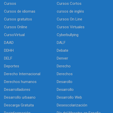
Cursos
Cursos Cortos
Cursos de idiomas
cursos de inglés
Cursos gratuitos
Cursos On Line
Cursos Online
Cursos Virtuales
CursoVirtual
Cyberbullying
DAAD
DALF
DDHH
Debate
DELF
Denver
Deportes
Derecho
Derecho Internacional
Derechos
Derechos humanos
Desarollo
Desarrolladores
Desarrollo
Desarrollo urbaano
Desarrollo Web
Descarga Gratuita
Desescolarización
Desinformación
Día del Maestro en España