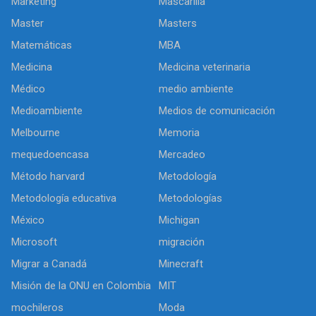
Marketing
Mascarilla
Master
Masters
Matemáticas
MBA
Medicina
Medicina veterinaria
Médico
medio ambiente
Medioambiente
Medios de comunicación
Melbourne
Memoria
mequedoencasa
Mercadeo
Método harvard
Metodología
Metodología educativa
Metodologías
México
Michigan
Microsoft
migración
Migrar a Canadá
Minecraft
Misión de la ONU en Colombia
MIT
mochileros
Moda