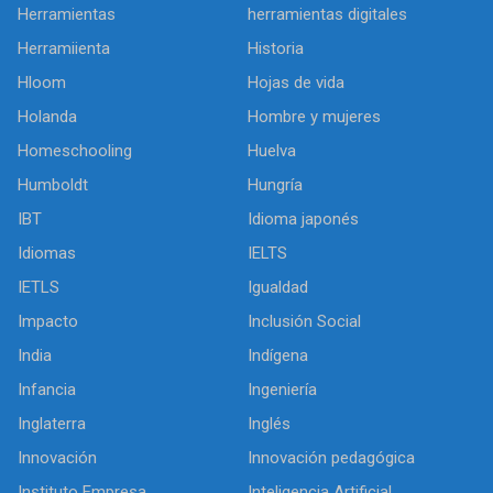
Herramientas
herramientas digitales
Herramiienta
Historia
Hloom
Hojas de vida
Holanda
Hombre y mujeres
Homeschooling
Huelva
Humboldt
Hungría
IBT
Idioma japonés
Idiomas
IELTS
IETLS
Igualdad
Impacto
Inclusión Social
India
Indígena
Infancia
Ingeniería
Inglaterra
Inglés
Innovación
Innovación pedagógica
Instituto Empresa
Inteligencia Artificial