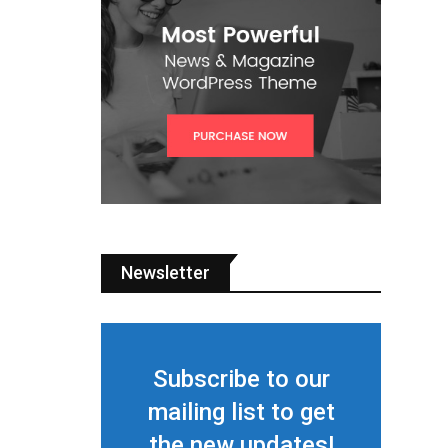
Newsletter
Subscribe to our
mailing list to get
the new updates!