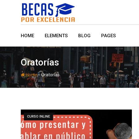
Skip
to
content
HOME
ELEMENTS
BLOG
PAGES
Oratorías
-
Home
Oratorías
CURSO INLINE