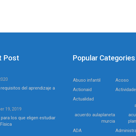
t Post
Popular Categories
 2020
Abuso infantil
Acoso
 requisitos del aprendizaje a
Actionaid
Actividad
Actualidad
r 19, 2019
acuerdo aulaplaneta
acu
 para los que eligen estudiar
murcia
pla
Física
ADA
Administr