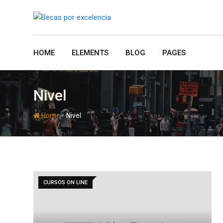
Skip
to
content
HOME
ELEMENTS
BLOG
PAGES
Nivel
-
Home
Nivel
CURSOS ON LINE