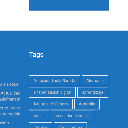
Tags
Actualidad aulaPlaneta
Alemania
es en casa
alfabetización digital
aprendizaje
Actualidad
aulaPlaneta
Asuntos de Género
Australia
erdo grupo
neta madrid
Becas
Buscador de becas
ación
Canadá
Convocatoria