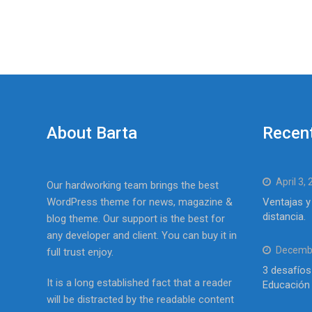
About Barta
Recen
April 3,
Our hardworking team brings the best
WordPress theme for news, magazine &
Ventajas y
distancia.
blog theme. Our support is the best for
any developer and client. You can buy it in
Decembe
full trust enjoy.
3 desafíos
It is a long established fact that a reader
Educación 
will be distracted by the readable content