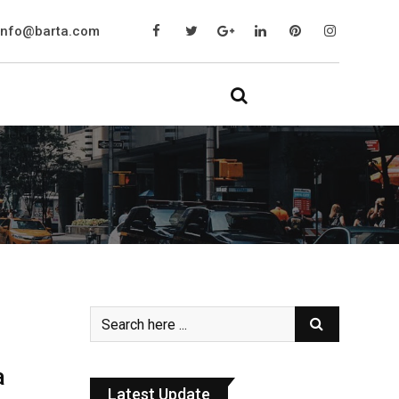
info@barta.com
a
Latest Update