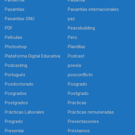
Pasantías
Pasantías internacionales
Pasantías ONU
paz
PDF
Peacebuilding
Películas
Perú
Photoshop
Plantillas
Plataforma Digital Educativa
Podcast
Podcasting
poesía
Portugués
posconflicto
Posdoctorado
Posgrado
Posgrados
Postgrado
Postgrados
Prácticas
Prácticas Laborales
Prácticas remuneradas
Pregrado
Presentaciones
Presentar
Préstamos