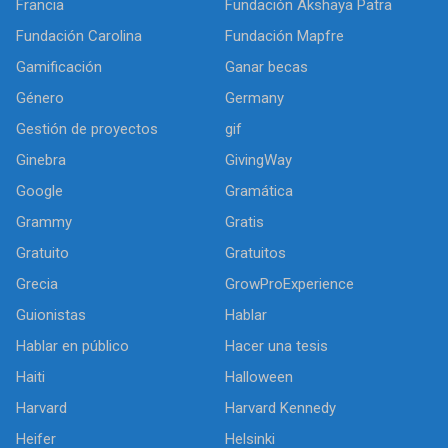
Francia
Fundación Akshaya Patra
Fundación Carolina
Fundación Mapfre
Gamificación
Ganar becas
Género
Germany
Gestión de proyectos
gif
Ginebra
GivingWay
Google
Gramática
Grammy
Gratis
Gratuito
Gratuitos
Grecia
GrowProExperience
Guionistas
Hablar
Hablar en público
Hacer una tesis
Haiti
Halloween
Harvard
Harvard Kennedy
Heifer
Helsinki