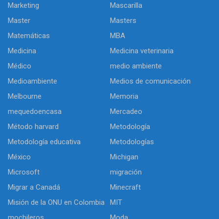
Marketing
Mascarilla
Master
Masters
Matemáticas
MBA
Medicina
Medicina veterinaria
Médico
medio ambiente
Medioambiente
Medios de comunicación
Melbourne
Memoria
mequedoencasa
Mercadeo
Método harvard
Metodología
Metodología educativa
Metodologías
México
Michigan
Microsoft
migración
Migrar a Canadá
Minecraft
Misión de la ONU en Colombia
MIT
mochileros
Moda