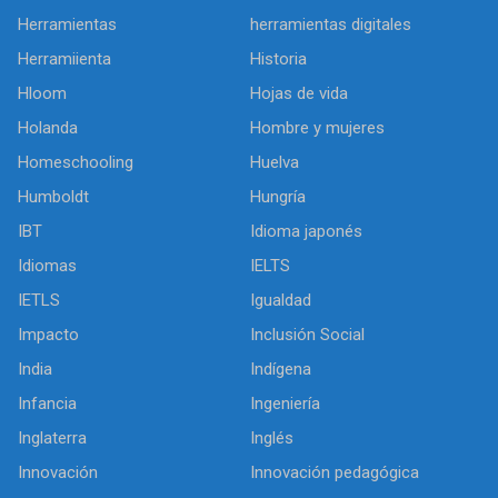
Herramientas
herramientas digitales
Herramiienta
Historia
Hloom
Hojas de vida
Holanda
Hombre y mujeres
Homeschooling
Huelva
Humboldt
Hungría
IBT
Idioma japonés
Idiomas
IELTS
IETLS
Igualdad
Impacto
Inclusión Social
India
Indígena
Infancia
Ingeniería
Inglaterra
Inglés
Innovación
Innovación pedagógica