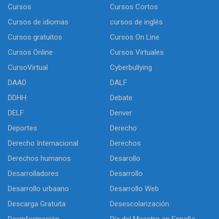
Cursos
Cursos Cortos
Cursos de idiomas
cursos de inglés
Cursos gratuitos
Cursos On Line
Cursos Online
Cursos Virtuales
CursoVirtual
Cyberbullying
DAAD
DALF
DDHH
Debate
DELF
Denver
Deportes
Derecho
Derecho Internacional
Derechos
Derechos humanos
Desarollo
Desarrolladores
Desarrollo
Desarrollo urbaano
Desarrollo Web
Descarga Gratuita
Desescolarización
Desinformación
Día del Maestro en España