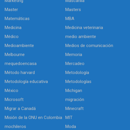
Marketing
Mascarilla
Master
Masters
Matemáticas
MBA
Medicina
Medicina veterinaria
Médico
medio ambiente
Medioambiente
Medios de comunicación
Melbourne
Memoria
mequedoencasa
Mercadeo
Método harvard
Metodología
Metodología educativa
Metodologías
México
Michigan
Microsoft
migración
Migrar a Canadá
Minecraft
Misión de la ONU en Colombia
MIT
mochileros
Moda