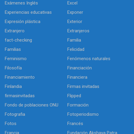
Exámenes Inglés
Excel
Experiencias educativas
Exponer
Expresión plástica
Exterior
Extranjero
Extranjeros
fact-checking
Familia
Familias
Felicidad
Feminismo
Fenómenos naturales
Filosofía
Financiación
Financiamiento
Financiera
Finlandia
Firmas invitadas
firmasinvitadas
Flipped
Fondo de poblaciones ONU
Formación
Fotografia
Fotoperiodismo
Fotos
Francés
Francia
Fundación Akshaya Patra