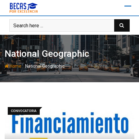
Skip
to
content
National Geographic
-
Home
National Geographic
CONVOCATORIA