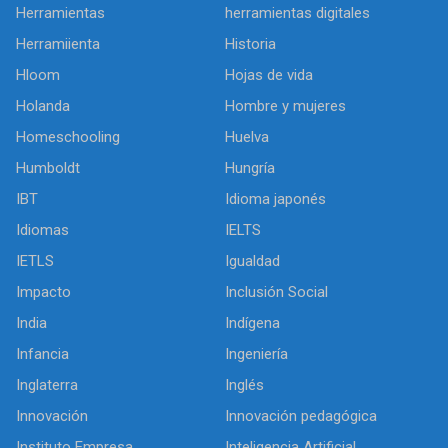
Herramientas
herramientas digitales
Herramiienta
Historia
Hloom
Hojas de vida
Holanda
Hombre y mujeres
Homeschooling
Huelva
Humboldt
Hungría
IBT
Idioma japonés
Idiomas
IELTS
IETLS
Igualdad
Impacto
Inclusión Social
India
Indígena
Infancia
Ingeniería
Inglaterra
Inglés
Innovación
Innovación pedagógica
Instituto Empresa
Inteligencia Artificial