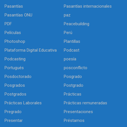
Pasantías
Pasantías internacionales
Pasantías ONU
paz
PDF
Peacebuilding
Películas
Perú
Photoshop
Plantillas
Plataforma Digital Educativa
Podcast
Podcasting
poesía
Portugués
posconflicto
Posdoctorado
Posgrado
Posgrados
Postgrado
Postgrados
Prácticas
Prácticas Laborales
Prácticas remuneradas
Pregrado
Presentaciones
Presentar
Préstamos