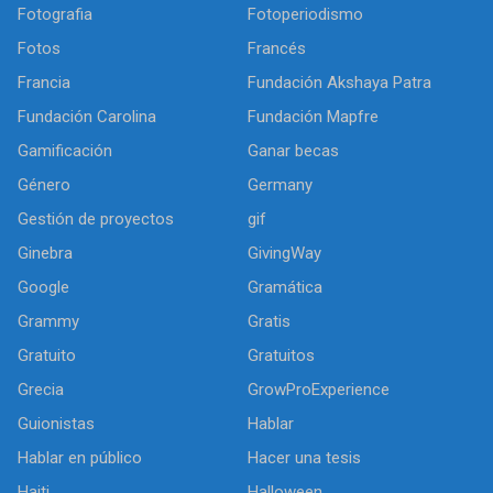
Fotografia
Fotoperiodismo
Fotos
Francés
Francia
Fundación Akshaya Patra
Fundación Carolina
Fundación Mapfre
Gamificación
Ganar becas
Género
Germany
Gestión de proyectos
gif
Ginebra
GivingWay
Google
Gramática
Grammy
Gratis
Gratuito
Gratuitos
Grecia
GrowProExperience
Guionistas
Hablar
Hablar en público
Hacer una tesis
Haiti
Halloween