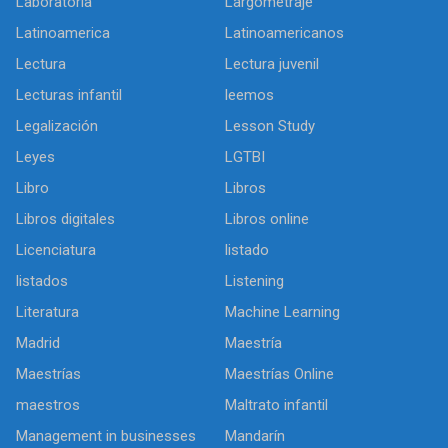
Laboratoria
Largometraje
Latinoamerica
Latinoamericanos
Lectura
Lectura juvenil
Lecturas infantil
leemos
Legalización
Lesson Study
Leyes
LGTBI
Libro
Libros
Libros digitales
Libros online
Licenciatura
listado
listados
Listening
Literatura
Machine Learning
Madrid
Maestría
Maestrías
Maestrías Online
maestros
Maltrato infantil
Management in businesses
Mandarín