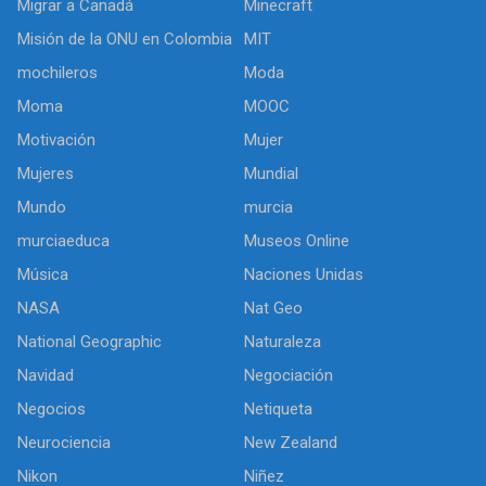
Migrar a Canadá
Minecraft
Misión de la ONU en Colombia
MIT
mochileros
Moda
Moma
MOOC
Motivación
Mujer
Mujeres
Mundial
Mundo
murcia
murciaeduca
Museos Online
Música
Naciones Unidas
NASA
Nat Geo
National Geographic
Naturaleza
Navidad
Negociación
Negocios
Netiqueta
Neurociencia
New Zealand
Nikon
Niñez