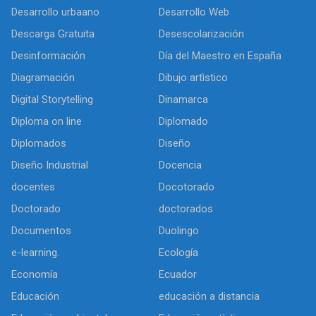
Desarrollo urbaano
Desarrollo Web
Descarga Gratuita
Desescolarización
Desinformación
Día del Maestro en España
Diagramación
Dibujo artìstico
Digital Storytelling
Dinamarca
Diploma on line
Diplomado
Diplomados
Diseño
Diseño Industrial
Docencia
docentes
Docotorado
Doctorado
doctorados
Documentos
Duolingo
e-learning.
Ecología
Economía
Ecuador
Educación
educación a distancia