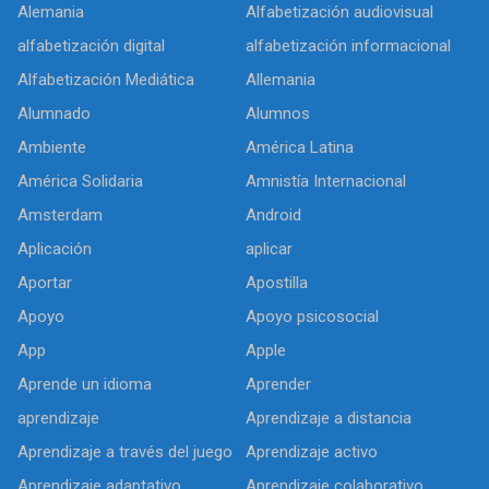
Alemania
Alfabetización audiovisual
alfabetización digital
alfabetización informacional
Alfabetización Mediática
Allemania
Alumnado
Alumnos
Ambiente
América Latina
América Solidaria
Amnistía Internacional
Amsterdam
Android
Aplicación
aplicar
Aportar
Apostilla
Apoyo
Apoyo psicosocial
App
Apple
Aprende un idioma
Aprender
aprendizaje
Aprendizaje a distancia
Aprendizaje a través del juego
Aprendizaje activo
Aprendizaje adaptativo
Aprendizaje colaborativo