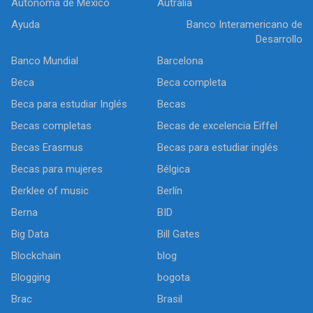
Autónoma de México
Autralia
Ayuda
Banco Interamericano de
Desarrollo
Banco Mundial
Barcelona
Beca
Beca completa
Beca para estudiar Inglés
Becas
Becas completas
Becas de excelencia Eiffel
Becas Erasmus
Becas para estudiar inglés
Becas para mujeres
Bélgica
Berklee of music
Berlín
Berna
BID
Big Data
Bill Gates
Blockchain
blog
Blogging
bogota
Brac
Brasil