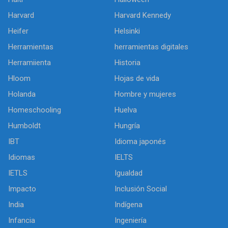
Harvard
Harvard Kennedy
Heifer
Helsinki
Herramientas
herramientas digitales
Herramiienta
Historia
Hloom
Hojas de vida
Holanda
Hombre y mujeres
Homeschooling
Huelva
Humboldt
Hungría
IBT
Idioma japonés
Idiomas
IELTS
IETLS
Igualdad
Impacto
Inclusión Social
India
Indígena
Infancia
Ingeniería