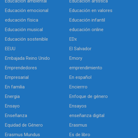
Educación ambiental
Educación artística
Educación emocional
Educación en valores
educación física
Educación infantil
Educación musical
educación online
Educación sostenible
EDx
EEUU
El Salvador
Embajada Reino Unido
Emory
Emprendedores
emprendimiento
Empresarial
En español
En familia
Encierrro
Energia
Enfoque de género
Ensayo
Ensayos
Enseñanza
enseñanza digital
Equidad de Género
Erasmus
Erasmus Mundus
Es de libro