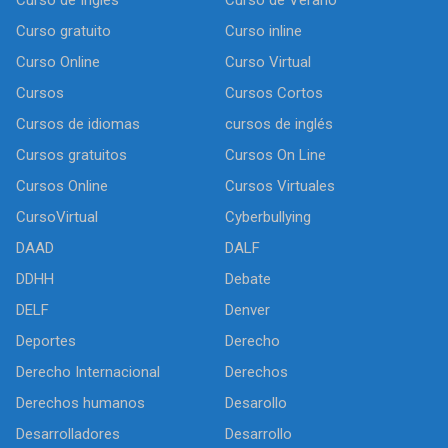
Curso de Inglés
Curso de Verano
Curso gratuito
Curso inline
Curso Online
Curso Virtual
Cursos
Cursos Cortos
Cursos de idiomas
cursos de inglés
Cursos gratuitos
Cursos On Line
Cursos Online
Cursos Virtuales
CursoVirtual
Cyberbullying
DAAD
DALF
DDHH
Debate
DELF
Denver
Deportes
Derecho
Derecho Internacional
Derechos
Derechos humanos
Desarollo
Desarrolladores
Desarrollo