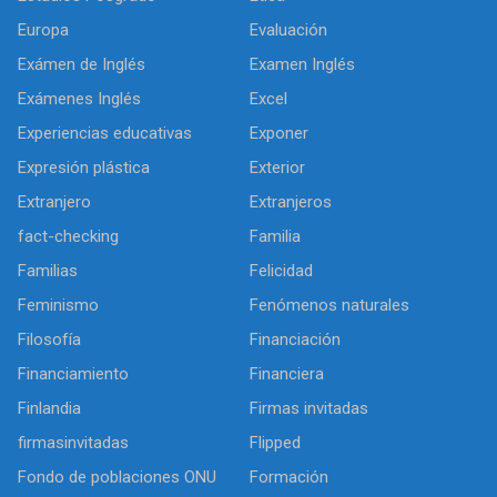
Europa
Evaluación
Exámen de Inglés
Examen Inglés
Exámenes Inglés
Excel
Experiencias educativas
Exponer
Expresión plástica
Exterior
Extranjero
Extranjeros
fact-checking
Familia
Familias
Felicidad
Feminismo
Fenómenos naturales
Filosofía
Financiación
Financiamiento
Financiera
Finlandia
Firmas invitadas
firmasinvitadas
Flipped
Fondo de poblaciones ONU
Formación