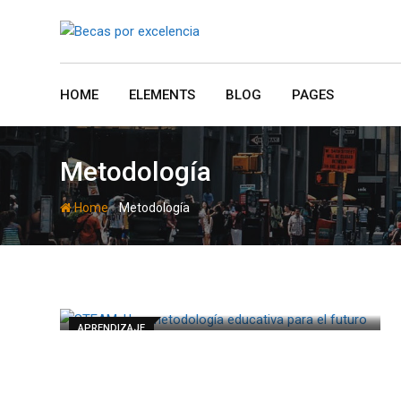
Skip
to
content
HOME
ELEMENTS
BLOG
PAGES
Metodología
-
Home
Metodología
APRENDIZAJE