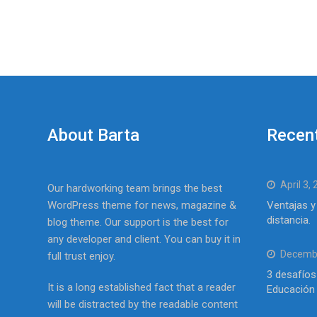
About Barta
Recen
April 3,
Our hardworking team brings the best
WordPress theme for news, magazine &
Ventajas y
distancia.
blog theme. Our support is the best for
any developer and client. You can buy it in
Decembe
full trust enjoy.
3 desafíos
It is a long established fact that a reader
Educación 
will be distracted by the readable content