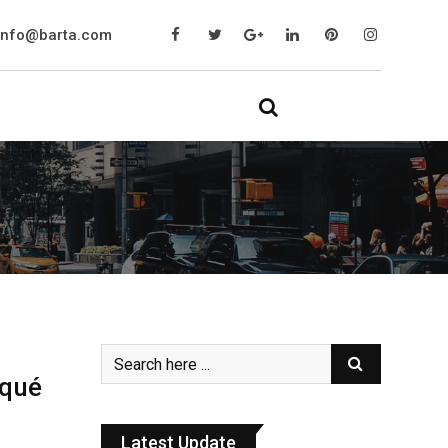
info@barta.com
rqué
Latest Update