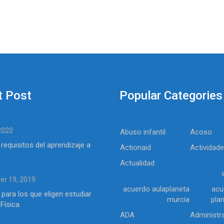
t Post
Popular Categories
 2020
Abuso infantil
Acoso
 requisitos del aprendizaje a
Actionaid
Actividad
Actualidad
r 19, 2019
acuerdo aulaplaneta
acu
 para los que eligen estudiar
murcia
pla
Física
ADA
Administr