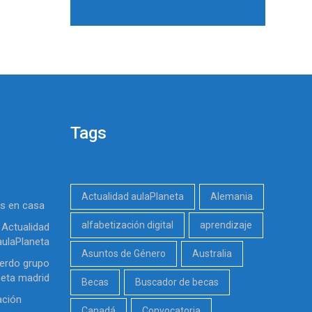
Tags
Actualidad aulaPlaneta
Alemania
es en casa
alfabetización digital
aprendizaje
Actualidad
aulaPlaneta
Asuntos de Género
Australia
erdo grupo
neta madrid
Becas
Buscador de becas
ación
Canadá
Convocatoria