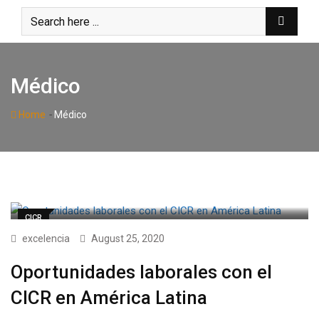
Skip
to
content
Médico
-
Home
Médico
CICR
excelencia
August 25, 2020
Oportunidades laborales con el
CICR en América Latina