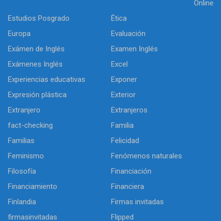
Online
Estudios Posgrado
Ética
Europa
Evaluación
Exámen de Inglés
Examen Inglés
Exámenes Inglés
Excel
Experiencias educativas
Exponer
Expresión plástica
Exterior
Extranjero
Extranjeros
fact-checking
Familia
Familias
Felicidad
Feminismo
Fenómenos naturales
Filosofía
Financiación
Financiamiento
Financiera
Finlandia
Firmas invitadas
firmasinvitadas
Flipped