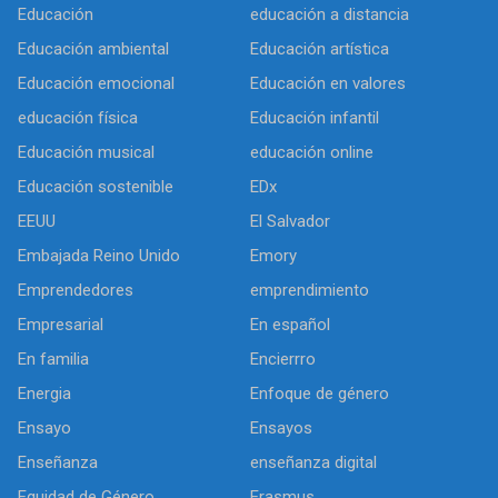
Educación
educación a distancia
Educación ambiental
Educación artística
Educación emocional
Educación en valores
educación física
Educación infantil
Educación musical
educación online
Educación sostenible
EDx
EEUU
El Salvador
Embajada Reino Unido
Emory
Emprendedores
emprendimiento
Empresarial
En español
En familia
Encierrro
Energia
Enfoque de género
Ensayo
Ensayos
Enseñanza
enseñanza digital
Equidad de Género
Erasmus