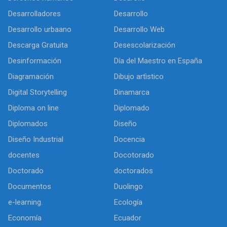
Desarrolladores
Desarrollo
Desarrollo urbaano
Desarrollo Web
Descarga Gratuita
Desescolarización
Desinformación
Día del Maestro en España
Diagramación
Dibujo artìstico
Digital Storytelling
Dinamarca
Diploma on line
Diplomado
Diplomados
Diseño
Diseño Industrial
Docencia
docentes
Docotorado
Doctorado
doctorados
Documentos
Duolingo
e-learning.
Ecología
Economía
Ecuador