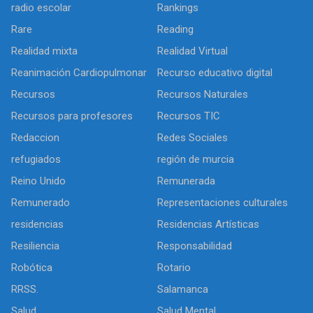
radio escolar
Rankings
Rare
Reading
Realidad mixta
Realidad Virtual
Reanimación Cardiopulmonar
Recurso educativo digital
Recursos
Recursos Naturales
Recursos para profesores
Recursos TIC
Redaccion
Redes Sociales
refugiados
región de murcia
Reino Unido
Remunerada
Remunerado
Representaciones culturales
residencias
Residencias Artísticas
Resiliencia
Responsabilidad
Robótica
Rotario
RRSS.
Salamanca
Salud
Salud Mental