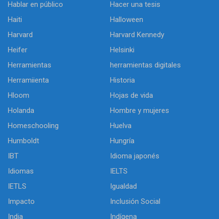
Hablar en público
Hacer una tesis
Haiti
Halloween
Harvard
Harvard Kennedy
Heifer
Helsinki
Herramientas
herramientas digitales
Herramiienta
Historia
Hloom
Hojas de vida
Holanda
Hombre y mujeres
Homeschooling
Huelva
Humboldt
Hungría
IBT
Idioma japonés
Idiomas
IELTS
IETLS
Igualdad
Impacto
Inclusión Social
India
Indígena