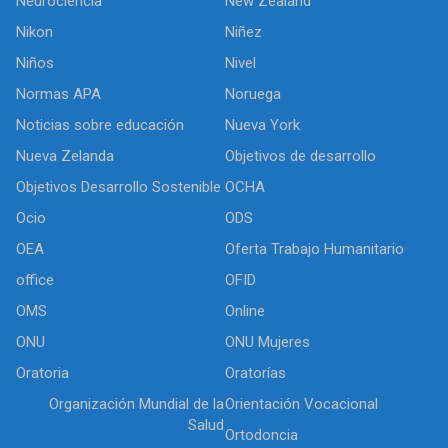
Neurociencia
New Zealand
Nikon
Niñez
Niños
Nivel
Normas APA
Noruega
Noticias sobre educación
Nueva York
Nueva Zelanda
Objetivos de desarrollo
Objetivos Desarrollo Sostenible
OCHA
Ocio
ODS
OEA
Oferta Trabajo Humanitario
office
OFID
OMS
Online
ONU
ONU Mujeres
Oratoria
Oratorías
Organización Mundial de la
Orientación Vocacional
Salud
Ortodoncia