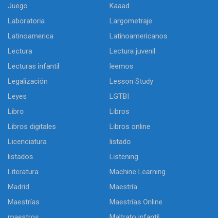
Juego
Kaaad
Laboratoria
Largometraje
Latinoamerica
Latinoamericanos
Lectura
Lectura juvenil
Lecturas infantil
leemos
Legalización
Lesson Study
Leyes
LGTBI
Libro
Libros
Libros digitales
Libros online
Licenciatura
listado
listados
Listening
Literatura
Machine Learning
Madrid
Maestría
Maestrías
Maestrías Online
maestros
Maltrato infantil