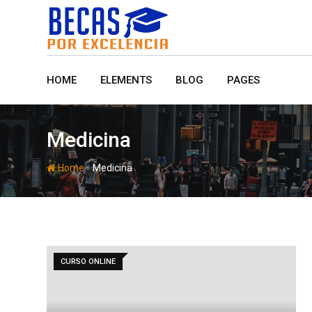
Skip
to
content
HOME
ELEMENTS
BLOG
PAGES
Medicina
-
Home
Medicina
CURSO ONLINE