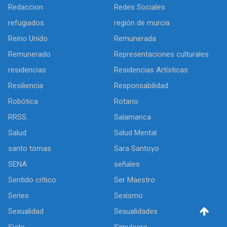
Redaccion
Redes Sociales
refugiados
región de murcia
Reino Unido
Remunerada
Remunerado
Representaciones culturales
residencias
Residencias Artísticas
Resiliencia
Responsabilidad
Robótica
Rotario
RRSS.
Salamanca
Salud
Salud Mental
santo tomas
Sara Santoyo
SENA
señales
Sentido crítico
Ser Maestro
Series
Sexismo
Sexualidad
Sexualidades
Siete
Simulacro