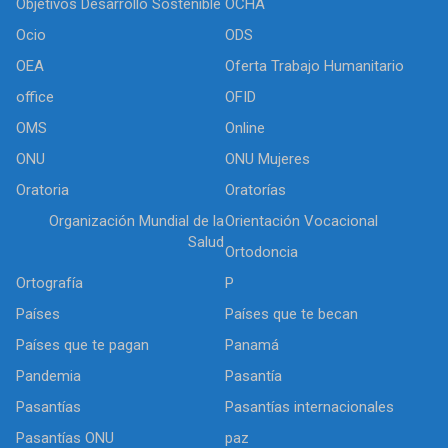
Objetivos Desarrollo Sostenible
OCHA
Ocio
ODS
OEA
Oferta Trabajo Humanitario
office
OFID
OMS
Online
ONU
ONU Mujeres
Oratoria
Oratorías
Organización Mundial de la
Orientación Vocacional
Salud
Ortodoncia
Ortografía
P
Países
Países que te becan
Países que te pagan
Panamá
Pandemia
Pasantía
Pasantías
Pasantías internacionales
Pasantías ONU
paz