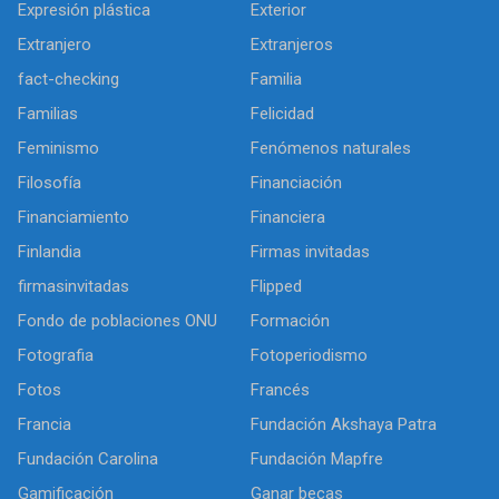
Expresión plástica
Exterior
Extranjero
Extranjeros
fact-checking
Familia
Familias
Felicidad
Feminismo
Fenómenos naturales
Filosofía
Financiación
Financiamiento
Financiera
Finlandia
Firmas invitadas
firmasinvitadas
Flipped
Fondo de poblaciones ONU
Formación
Fotografia
Fotoperiodismo
Fotos
Francés
Francia
Fundación Akshaya Patra
Fundación Carolina
Fundación Mapfre
Gamificación
Ganar becas