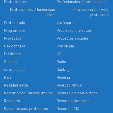
Profesionales
Profesionales / profesionales
Profesionales / tendencias-
Profesionales / vida-
blogs
profesional
Profesorado
profesores
Programación
Propiedad Intelectual
Proyectos
Proyectos sociales
Psicoanálisis
Psicologia
Publicidad
QS
Quebec
Radio
radio escolar
Rankings
Rare
Reading
Realidad mixta
Realidad Virtual
Reanimación Cardiopulmonar
Recurso educativo digital
Recursos
Recursos Naturales
Recursos para profesores
Recursos TIC