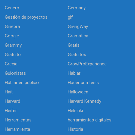
Género
Germany
Gestión de proyectos
gif
Ginebra
GivingWay
Google
Gramática
Grammy
Gratis
Gratuito
Gratuitos
Grecia
GrowProExperience
Guionistas
Hablar
Hablar en público
Hacer una tesis
Haiti
Halloween
Harvard
Harvard Kennedy
Heifer
Helsinki
Herramientas
herramientas digitales
Herramiienta
Historia