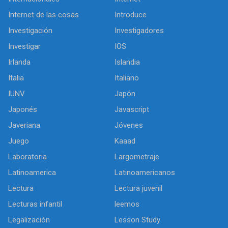
Internet de las cosas
Introduce
Investigación
Investigadores
Investigar
IOS
Irlanda
Islandia
Italia
Italiano
IUNV
Japón
Japonés
Javascript
Javeriana
Jóvenes
Juego
Kaaad
Laboratoria
Largometraje
Latinoamerica
Latinoamericanos
Lectura
Lectura juvenil
Lecturas infantil
leemos
Legalización
Lesson Study