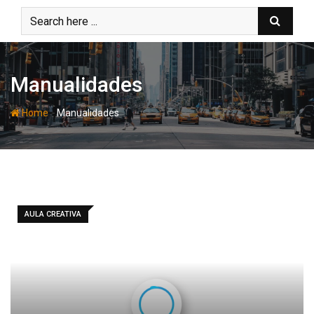
Skip
to
content
Manualidades
-
Home
Manualidades
AULA CREATIVA