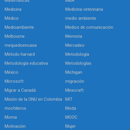
Matemáticas
MBA
Medicina
Medicina veterinaria
Médico
medio ambiente
Medioambiente
Medios de comunicación
Melbourne
Memoria
mequedoencasa
Mercadeo
Método harvard
Metodología
Metodología educativa
Metodologías
México
Michigan
Microsoft
migración
Migrar a Canadá
Minecraft
Misión de la ONU en Colombia
MIT
mochileros
Moda
Moma
MOOC
Motivación
Mujer