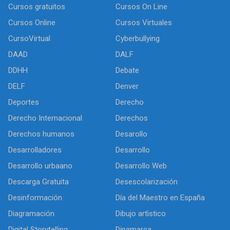
Cursos gratuitos
Cursos On Line
Cursos Online
Cursos Virtuales
CursoVirtual
Cyberbullying
DAAD
DALF
DDHH
Debate
DELF
Denver
Deportes
Derecho
Derecho Internacional
Derechos
Derechos humanos
Desarollo
Desarrolladores
Desarrollo
Desarrollo urbaano
Desarrollo Web
Descarga Gratuita
Desescolarización
Desinformación
Día del Maestro en España
Diagramación
Dibujo artìstico
Digital Storytelling
Dinamarca