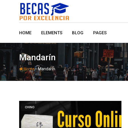
Skip
to
content
HOME
ELEMENTS
BLOG
PAGES
Mandarín
-
Home
Mandarín
CHINO