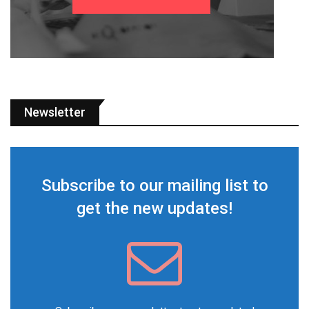
Newsletter
Subscribe to our mailing list to
get the new updates!