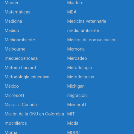
Master
Masters
Matemáticas
MBA
Medicina
Medicina veterinaria
Médico
medio ambiente
Medioambiente
Medios de comunicación
Melbourne
Memoria
mequedoencasa
Mercadeo
Método harvard
Metodología
Metodología educativa
Metodologías
México
Michigan
Microsoft
migración
Migrar a Canadá
Minecraft
Misión de la ONU en Colombia
MIT
mochileros
Moda
Moma
MOOC