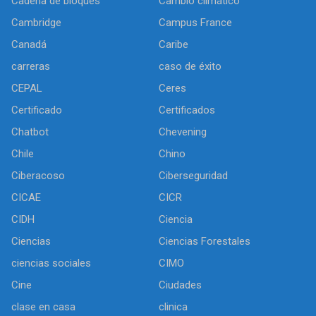
Cadena de bloques
Cambio climático
Cambridge
Campus France
Canadá
Caribe
carreras
caso de éxito
CEPAL
Ceres
Certificado
Certificados
Chatbot
Chevening
Chile
Chino
Ciberacoso
Ciberseguridad
CICAE
CICR
CIDH
Ciencia
Ciencias
Ciencias Forestales
ciencias sociales
CIMO
Cine
Ciudades
clase en casa
clinica