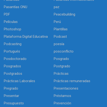
Pasantías ONU
paz
PDF
Peacebuilding
Películas
Perú
Photoshop
Plantillas
Plataforma Digital Educativa
Podcast
Podcasting
poesía
Portugués
posconflicto
Posdoctorado
Posgrado
Posgrados
Postgrado
Postgrados
Prácticas
Prácticas Laborales
Prácticas remuneradas
Pregrado
Presentaciones
Presentar
Préstamos
Presupuesto
Prevención