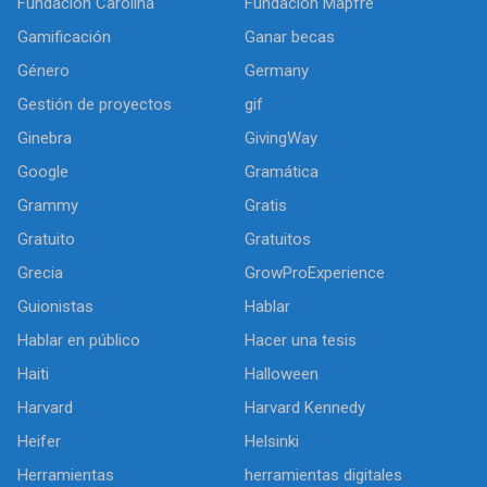
Fundación Carolina
Fundación Mapfre
Gamificación
Ganar becas
Género
Germany
Gestión de proyectos
gif
Ginebra
GivingWay
Google
Gramática
Grammy
Gratis
Gratuito
Gratuitos
Grecia
GrowProExperience
Guionistas
Hablar
Hablar en público
Hacer una tesis
Haiti
Halloween
Harvard
Harvard Kennedy
Heifer
Helsinki
Herramientas
herramientas digitales