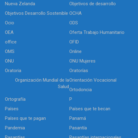
Nueva Zelanda
Objetivos de desarrollo
Objetivos Desarrollo Sostenible
OCHA
Ocio
ODS
OEA
Oferta Trabajo Humanitario
office
OFID
OMS
Online
ONU
ONU Mujeres
Oratoria
Oratorías
Organización Mundial de la
Orientación Vocacional
Salud
Ortodoncia
Ortografía
P
Países
Países que te becan
Países que te pagan
Panamá
Pandemia
Pasantía
Pasantías
Pasantías internacionales