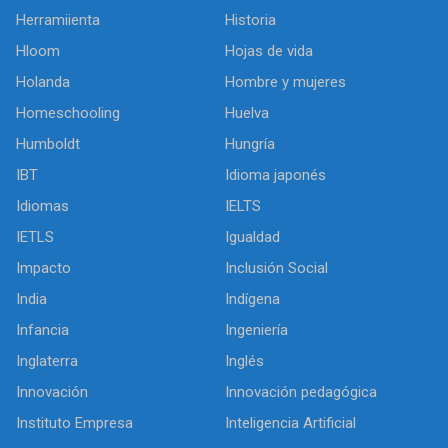
Herramiienta
Historia
Hloom
Hojas de vida
Holanda
Hombre y mujeres
Homeschooling
Huelva
Humboldt
Hungría
IBT
Idioma japonés
Idiomas
IELTS
IETLS
Igualdad
Impacto
Inclusión Social
India
Indígena
Infancia
Ingeniería
Inglaterra
Inglés
Innovación
Innovación pedagógica
Instituto Empresa
Inteligencia Artificial