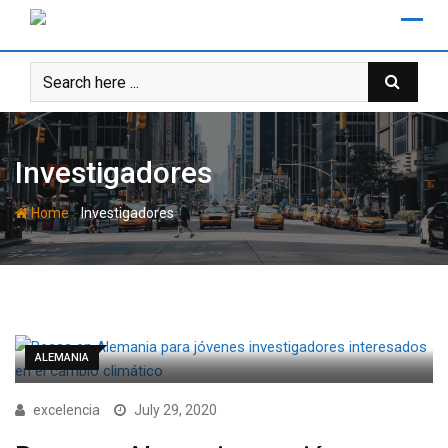
Skip
to
content
Investigadores
-
Home
Investigadores
ALEMANIA
excelencia
July 29, 2020