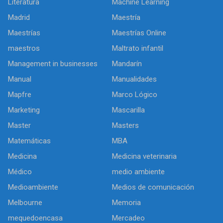
Literatura
Machine Learning
Madrid
Maestría
Maestrías
Maestrías Online
maestros
Maltrato infantil
Management in businesses
Mandarín
Manual
Manualidades
Mapfre
Marco Lógico
Marketing
Mascarilla
Master
Masters
Matemáticas
MBA
Medicina
Medicina veterinaria
Médico
medio ambiente
Medioambiente
Medios de comunicación
Melbourne
Memoria
mequedoencasa
Mercadeo