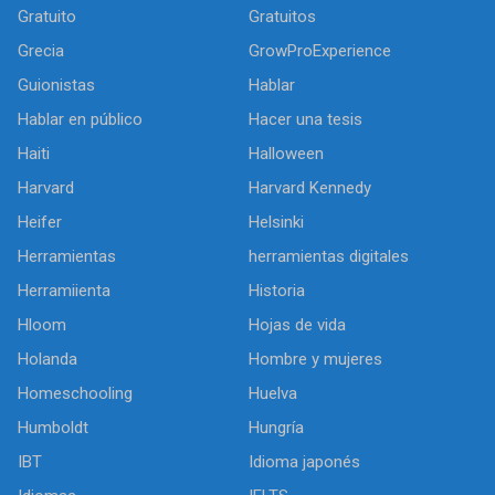
Gratuito
Gratuitos
Grecia
GrowProExperience
Guionistas
Hablar
Hablar en público
Hacer una tesis
Haiti
Halloween
Harvard
Harvard Kennedy
Heifer
Helsinki
Herramientas
herramientas digitales
Herramiienta
Historia
Hloom
Hojas de vida
Holanda
Hombre y mujeres
Homeschooling
Huelva
Humboldt
Hungría
IBT
Idioma japonés