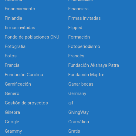
Financiamiento
Financiera
Finlandia
Firmas invitadas
firmasinvitadas
Flipped
Fondo de poblaciones ONU
Formación
Fotografia
Fotoperiodismo
Fotos
Francés
Francia
Fundación Akshaya Patra
Fundación Carolina
Fundación Mapfre
Gamificación
Ganar becas
Género
Germany
Gestión de proyectos
gif
Ginebra
GivingWay
Google
Gramática
Grammy
Gratis