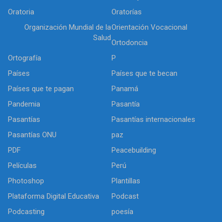
Oratoria
Oratorías
Organización Mundial de la
Orientación Vocacional
Salud
Ortodoncia
Ortografía
P
Países
Países que te becan
Países que te pagan
Panamá
Pandemia
Pasantía
Pasantías
Pasantías internacionales
Pasantías ONU
paz
PDF
Peacebuilding
Películas
Perú
Photoshop
Plantillas
Plataforma Digital Educativa
Podcast
Podcasting
poesía