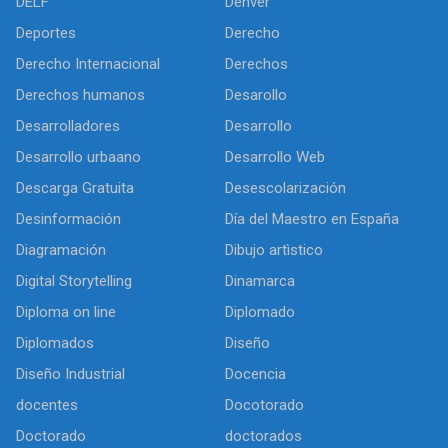
DELF
Denver
Deportes
Derecho
Derecho Internacional
Derechos
Derechos humanos
Desarollo
Desarrolladores
Desarrollo
Desarrollo urbaano
Desarrollo Web
Descarga Gratuita
Desescolarización
Desinformación
Día del Maestro en España
Diagramación
Dibujo artìstico
Digital Storytelling
Dinamarca
Diploma on line
Diplomado
Diplomados
Diseño
Diseño Industrial
Docencia
docentes
Docotorado
Doctorado
doctorados