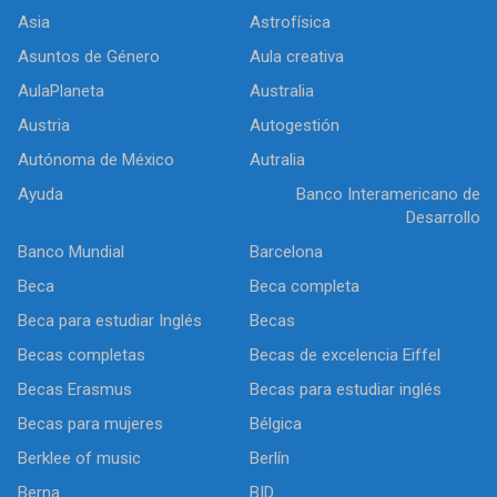
Asia
Astrofísica
Asuntos de Género
Aula creativa
AulaPlaneta
Australia
Austria
Autogestión
Autónoma de México
Autralia
Ayuda
Banco Interamericano de
Desarrollo
Banco Mundial
Barcelona
Beca
Beca completa
Beca para estudiar Inglés
Becas
Becas completas
Becas de excelencia Eiffel
Becas Erasmus
Becas para estudiar inglés
Becas para mujeres
Bélgica
Berklee of music
Berlín
Berna
BID