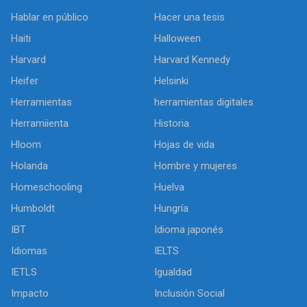
Hablar en público
Hacer una tesis
Haiti
Halloween
Harvard
Harvard Kennedy
Heifer
Helsinki
Herramientas
herramientas digitales
Herramiienta
Historia
Hloom
Hojas de vida
Holanda
Hombre y mujeres
Homeschooling
Huelva
Humboldt
Hungría
IBT
Idioma japonés
Idiomas
IELTS
IETLS
Igualdad
Impacto
Inclusión Social