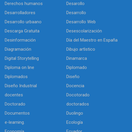
Derechos humanos
Desarollo
Desarrolladores
Desarrollo
Desarrollo urbaano
Desarrollo Web
Descarga Gratuita
Desescolarización
Desinformación
Día del Maestro en España
Diagramación
Dibujo artìstico
Digital Storytelling
Dinamarca
Diploma on line
Diplomado
Diplomados
Diseño
Diseño Industrial
Docencia
docentes
Docotorado
Doctorado
doctorados
Documentos
Duolingo
e-learning.
Ecología
Economía
Ecuador