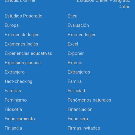
Estudios Online
Estudios Online; Postgrado
Online
Estudios Posgrado
Ética
Europa
Evaluación
Exámen de Inglés
Examen Inglés
Exámenes Inglés
Excel
Experiencias educativas
Exponer
Expresión plástica
Exterior
Extranjero
Extranjeros
fact-checking
Familia
Familias
Felicidad
Feminismo
Fenómenos naturales
Filosofía
Financiación
Financiamiento
Financiera
Finlandia
Firmas invitadas