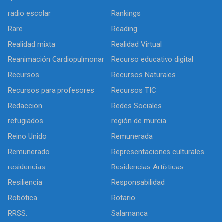
radio escolar
Rankings
Rare
Reading
Realidad mixta
Realidad Virtual
Reanimación Cardiopulmonar
Recurso educativo digital
Recursos
Recursos Naturales
Recursos para profesores
Recursos TIC
Redaccion
Redes Sociales
refugiados
región de murcia
Reino Unido
Remunerada
Remunerado
Representaciones culturales
residencias
Residencias Artísticas
Resiliencia
Responsabilidad
Robótica
Rotario
RRSS.
Salamanca