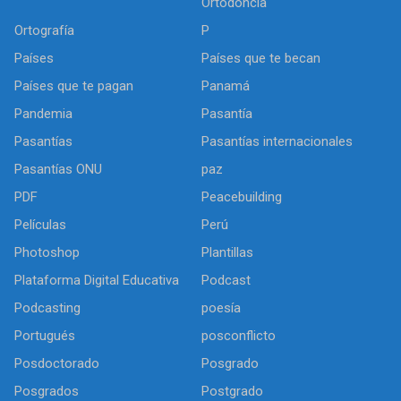
Ortodoncia
Ortografía
P
Países
Países que te becan
Países que te pagan
Panamá
Pandemia
Pasantía
Pasantías
Pasantías internacionales
Pasantías ONU
paz
PDF
Peacebuilding
Películas
Perú
Photoshop
Plantillas
Plataforma Digital Educativa
Podcast
Podcasting
poesía
Portugués
posconflicto
Posdoctorado
Posgrado
Posgrados
Postgrado