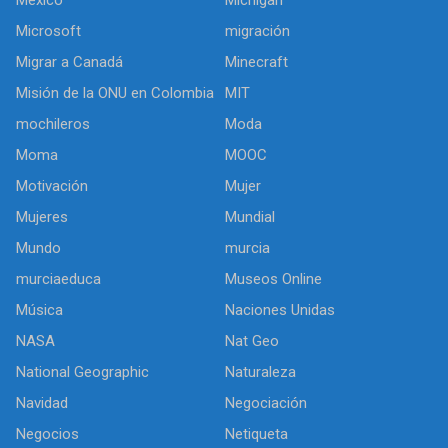
México
Michigan
Microsoft
migración
Migrar a Canadá
Minecraft
Misión de la ONU en Colombia
MIT
mochileros
Moda
Moma
MOOC
Motivación
Mujer
Mujeres
Mundial
Mundo
murcia
murciaeduca
Museos Online
Música
Naciones Unidas
NASA
Nat Geo
National Geographic
Naturaleza
Navidad
Negociación
Negocios
Netiqueta