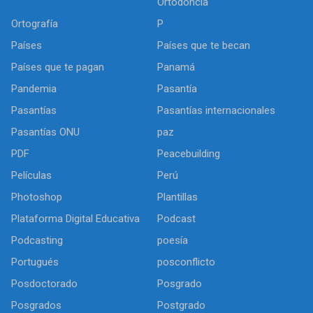
Ortodoncia
Ortografía
P
Países
Países que te becan
Países que te pagan
Panamá
Pandemia
Pasantía
Pasantías
Pasantías internacionales
Pasantías ONU
paz
PDF
Peacebuilding
Películas
Perú
Photoshop
Plantillas
Plataforma Digital Educativa
Podcast
Podcasting
poesía
Portugués
posconflicto
Posdoctorado
Posgrado
Posgrados
Postgrado