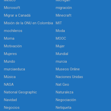
México
Michigan
Microsoft
migración
Migrar a Canadá
Minecraft
Misión de la ONU en Colombia
MIT
mochileros
Moda
Moma
MOOC
Motivación
Mujer
Mujeres
Mundial
Mundo
murcia
murciaeduca
Museos Online
Música
Naciones Unidas
NASA
Nat Geo
National Geographic
Naturaleza
Navidad
Negociación
Negocios
Netiqueta