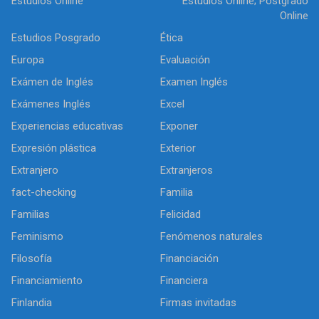
Estudios Online
Estudios Online; Postgrado
Online
Estudios Posgrado
Ética
Europa
Evaluación
Exámen de Inglés
Examen Inglés
Exámenes Inglés
Excel
Experiencias educativas
Exponer
Expresión plástica
Exterior
Extranjero
Extranjeros
fact-checking
Familia
Familias
Felicidad
Feminismo
Fenómenos naturales
Filosofía
Financiación
Financiamiento
Financiera
Finlandia
Firmas invitadas