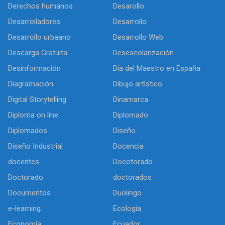
Derechos humanos
Desarollo
Desarrolladores
Desarrollo
Desarrollo urbaano
Desarrollo Web
Descarga Gratuita
Desescolarización
Desinformación
Día del Maestro en España
Diagramación
Dibujo artìstico
Digital Storytelling
Dinamarca
Diploma on line
Diplomado
Diplomados
Diseño
Diseño Industrial
Docencia
docentes
Docotorado
Doctorado
doctorados
Documentos
Duolingo
e-learning.
Ecología
Economía
Ecuador