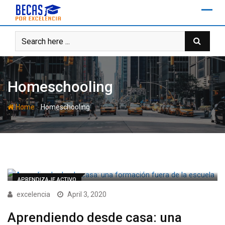
Skip
to
content
Homeschooling
-
Home
Homeschooling
APRENDIZAJE ACTIVO
excelencia
April 3, 2020
Aprendiendo desde casa: una