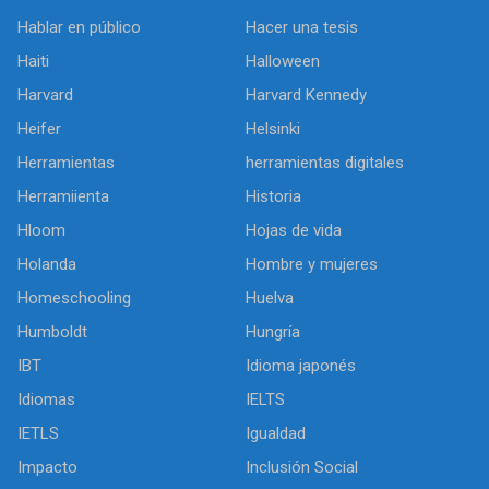
Hablar en público
Hacer una tesis
Haiti
Halloween
Harvard
Harvard Kennedy
Heifer
Helsinki
Herramientas
herramientas digitales
Herramiienta
Historia
Hloom
Hojas de vida
Holanda
Hombre y mujeres
Homeschooling
Huelva
Humboldt
Hungría
IBT
Idioma japonés
Idiomas
IELTS
IETLS
Igualdad
Impacto
Inclusión Social