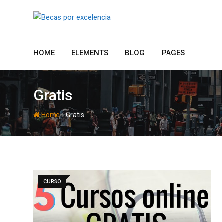
Skip
to
content
HOME
ELEMENTS
BLOG
PAGES
Gratis
-
Home
Gratis
CURSO