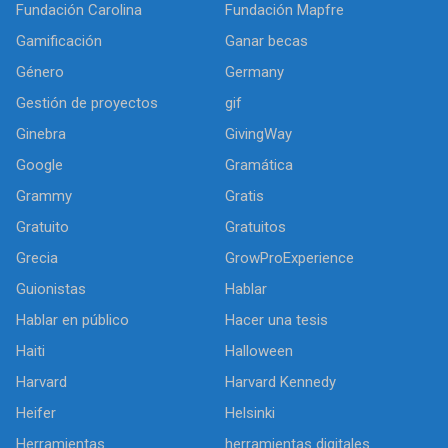
Fundación Carolina
Fundación Mapfre
Gamificación
Ganar becas
Género
Germany
Gestión de proyectos
gif
Ginebra
GivingWay
Google
Gramática
Grammy
Gratis
Gratuito
Gratuitos
Grecia
GrowProExperience
Guionistas
Hablar
Hablar en público
Hacer una tesis
Haiti
Halloween
Harvard
Harvard Kennedy
Heifer
Helsinki
Herramientas
herramientas digitales