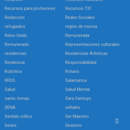
Recursos para profesores
Recursos TIC
Redaccion
Redes Sociales
refugiados
región de murcia
Reino Unido
Remunerada
Remunerado
Representaciones culturales
residencias
Residencias Artísticas
Resiliencia
Responsabilidad
Robótica
Rotario
RRSS.
Salamanca
Salud
Salud Mental
santo tomas
Sara Santoyo
SENA
señales
Sentido crítico
Ser Maestro
Series
Sexismo