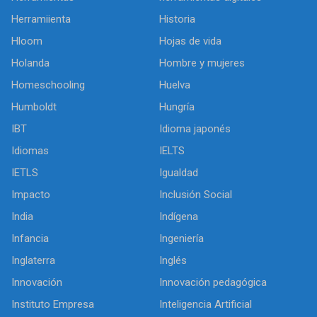
Herramiienta
Historia
Hloom
Hojas de vida
Holanda
Hombre y mujeres
Homeschooling
Huelva
Humboldt
Hungría
IBT
Idioma japonés
Idiomas
IELTS
IETLS
Igualdad
Impacto
Inclusión Social
India
Indígena
Infancia
Ingeniería
Inglaterra
Inglés
Innovación
Innovación pedagógica
Instituto Empresa
Inteligencia Artificial