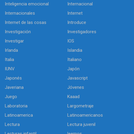
Inteligencia emocional
Internacional
Internacionales
Internet
Internet de las cosas
Introduce
Investigación
Investigadores
Investigar
IOS
Irlanda
Islandia
Italia
Italiano
IUNV
Japón
Japonés
Javascript
Javeriana
Jóvenes
Juego
Kaaad
Laboratoria
Largometraje
Latinoamerica
Latinoamericanos
Lectura
Lectura juvenil
Lecturas infantil
leemos