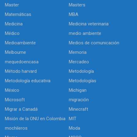
Master
Masters
Matemáticas
MBA
Medicina
Medicina veterinaria
Médico
medio ambiente
Medioambiente
Medios de comunicación
Melbourne
Memoria
mequedoencasa
Mercadeo
Método harvard
Metodología
Metodología educativa
Metodologías
México
Michigan
Microsoft
migración
Migrar a Canadá
Minecraft
Misión de la ONU en Colombia
MIT
mochileros
Moda