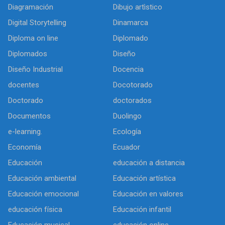
Diagramación
Dibujo artìstico
Digital Storytelling
Dinamarca
Diploma on line
Diplomado
Diplomados
Diseño
Diseño Industrial
Docencia
docentes
Docotorado
Doctorado
doctorados
Documentos
Duolingo
e-learning.
Ecología
Economía
Ecuador
Educación
educación a distancia
Educación ambiental
Educación artística
Educación emocional
Educación en valores
educación física
Educación infantil