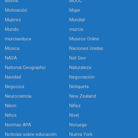
Moma
MOOC
Motivación
Mujer
Mujeres
Mundial
Mundo
murcia
murciaeduca
Museos Online
Música
Naciones Unidas
NASA
Nat Geo
National Geographic
Naturaleza
Navidad
Negociación
Negocios
Netiqueta
Neurociencia
New Zealand
Nikon
Niñez
Niños
Nivel
Normas APA
Noruega
Noticias sobre educación
Nueva York