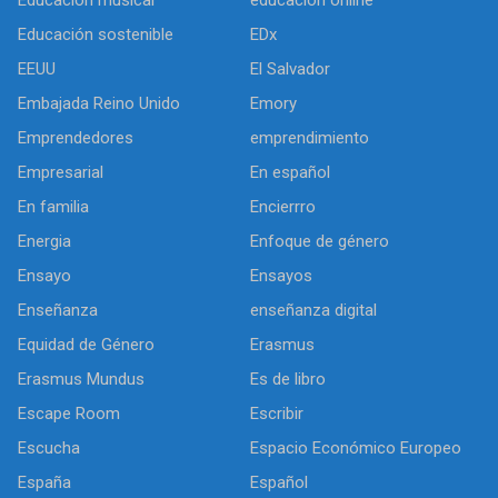
Educación musical
educación online
Educación sostenible
EDx
EEUU
El Salvador
Embajada Reino Unido
Emory
Emprendedores
emprendimiento
Empresarial
En español
En familia
Encierrro
Energia
Enfoque de género
Ensayo
Ensayos
Enseñanza
enseñanza digital
Equidad de Género
Erasmus
Erasmus Mundus
Es de libro
Escape Room
Escribir
Escucha
Espacio Económico Europeo
España
Español