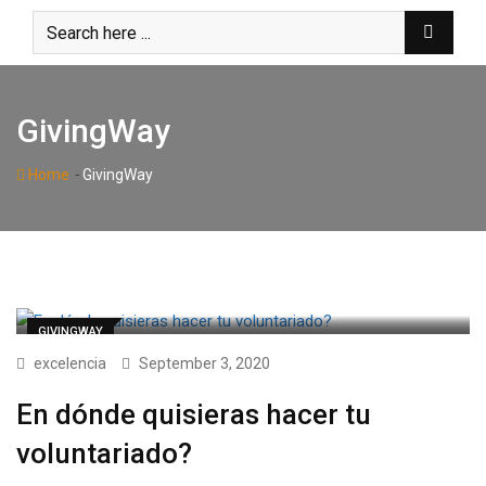
Skip
to
content
GivingWay
-
Home
GivingWay
GIVINGWAY
excelencia
September 3, 2020
En dónde quisieras hacer tu
voluntariado?