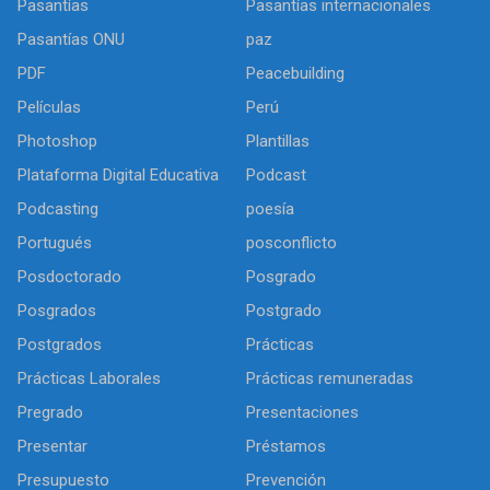
Pasantías
Pasantías internacionales
Pasantías ONU
paz
PDF
Peacebuilding
Películas
Perú
Photoshop
Plantillas
Plataforma Digital Educativa
Podcast
Podcasting
poesía
Portugués
posconflicto
Posdoctorado
Posgrado
Posgrados
Postgrado
Postgrados
Prácticas
Prácticas Laborales
Prácticas remuneradas
Pregrado
Presentaciones
Presentar
Préstamos
Presupuesto
Prevención