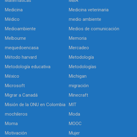
Matemáticas
MBA
Medicina
Medicina veterinaria
Médico
medio ambiente
Medioambiente
Medios de comunicación
Melbourne
Memoria
mequedoencasa
Mercadeo
Método harvard
Metodología
Metodología educativa
Metodologías
México
Michigan
Microsoft
migración
Migrar a Canadá
Minecraft
Misión de la ONU en Colombia
MIT
mochileros
Moda
Moma
MOOC
Motivación
Mujer