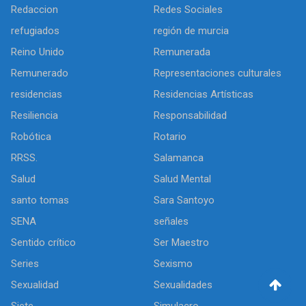
Redaccion
Redes Sociales
refugiados
región de murcia
Reino Unido
Remunerada
Remunerado
Representaciones culturales
residencias
Residencias Artísticas
Resiliencia
Responsabilidad
Robótica
Rotario
RRSS.
Salamanca
Salud
Salud Mental
santo tomas
Sara Santoyo
SENA
señales
Sentido crítico
Ser Maestro
Series
Sexismo
Sexualidad
Sexualidades
Siete
Simulacro