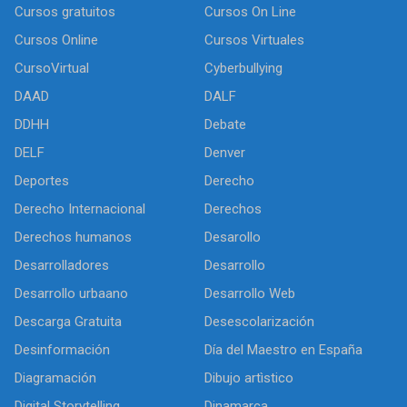
Cursos gratuitos
Cursos On Line
Cursos Online
Cursos Virtuales
CursoVirtual
Cyberbullying
DAAD
DALF
DDHH
Debate
DELF
Denver
Deportes
Derecho
Derecho Internacional
Derechos
Derechos humanos
Desarollo
Desarrolladores
Desarrollo
Desarrollo urbaano
Desarrollo Web
Descarga Gratuita
Desescolarización
Desinformación
Día del Maestro en España
Diagramación
Dibujo artìstico
Digital Storytelling
Dinamarca