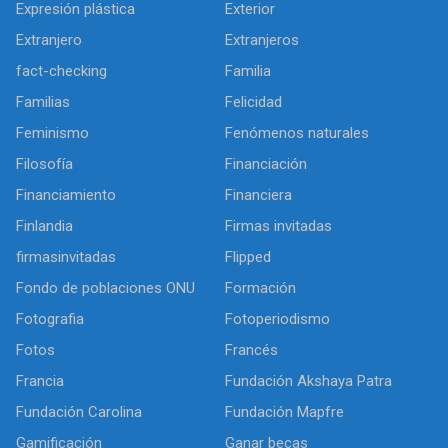
Expresión plástica
Exterior
Extranjero
Extranjeros
fact-checking
Familia
Familias
Felicidad
Feminismo
Fenómenos naturales
Filosofía
Financiación
Financiamiento
Financiera
Finlandia
Firmas invitadas
firmasinvitadas
Flipped
Fondo de poblaciones ONU
Formación
Fotografia
Fotoperiodismo
Fotos
Francés
Francia
Fundación Akshaya Patra
Fundación Carolina
Fundación Mapfre
Gamificación
Ganar becas