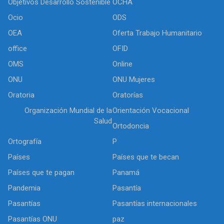
Objetivos Desarrollo Sostenible
OCHA
Ocio
ODS
OEA
Oferta Trabajo Humanitario
office
OFID
OMS
Online
ONU
ONU Mujeres
Oratoria
Oratorías
Organización Mundial de la
Orientación Vocacional
Salud
Ortodoncia
Ortografía
P
Países
Países que te becan
Países que te pagan
Panamá
Pandemia
Pasantía
Pasantías
Pasantías internacionales
Pasantías ONU
paz