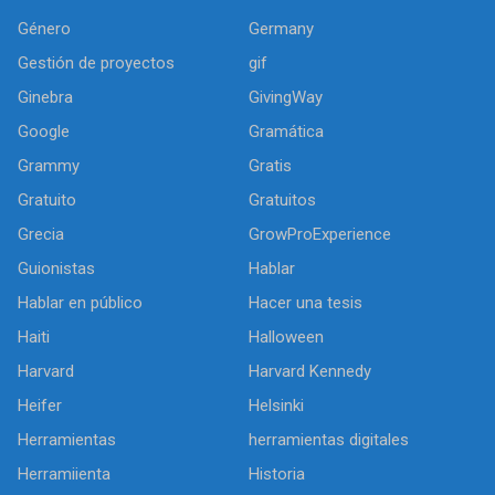
Género
Germany
Gestión de proyectos
gif
Ginebra
GivingWay
Google
Gramática
Grammy
Gratis
Gratuito
Gratuitos
Grecia
GrowProExperience
Guionistas
Hablar
Hablar en público
Hacer una tesis
Haiti
Halloween
Harvard
Harvard Kennedy
Heifer
Helsinki
Herramientas
herramientas digitales
Herramiienta
Historia