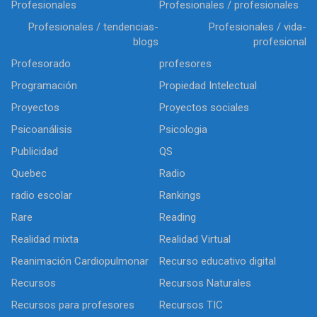
Profesionales
Profesionales / profesionales
Profesionales / tendencias-
Profesionales / vida-
blogs
profesional
Profesorado
profesores
Programación
Propiedad Intelectual
Proyectos
Proyectos sociales
Psicoanálisis
Psicologia
Publicidad
QS
Quebec
Radio
radio escolar
Rankings
Rare
Reading
Realidad mixta
Realidad Virtual
Reanimación Cardiopulmonar
Recurso educativo digital
Recursos
Recursos Naturales
Recursos para profesores
Recursos TIC