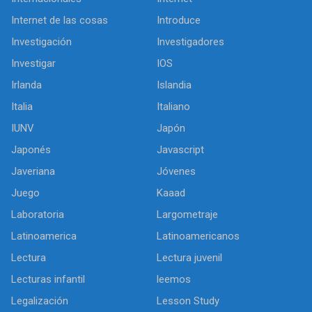
Internet de las cosas
Introduce
Investigación
Investigadores
Investigar
IOS
Irlanda
Islandia
Italia
Italiano
IUNV
Japón
Japonés
Javascript
Javeriana
Jóvenes
Juego
Kaaad
Laboratoria
Largometraje
Latinoamerica
Latinoamericanos
Lectura
Lectura juvenil
Lecturas infantil
leemos
Legalización
Lesson Study