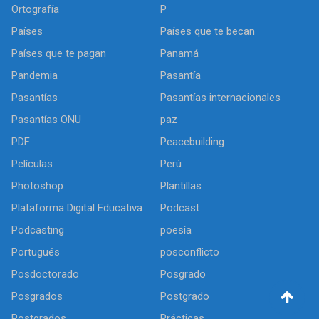
Ortografía
P
Países
Países que te becan
Países que te pagan
Panamá
Pandemia
Pasantía
Pasantías
Pasantías internacionales
Pasantías ONU
paz
PDF
Peacebuilding
Películas
Perú
Photoshop
Plantillas
Plataforma Digital Educativa
Podcast
Podcasting
poesía
Portugués
posconflicto
Posdoctorado
Posgrado
Posgrados
Postgrado
Postgrados
Prácticas