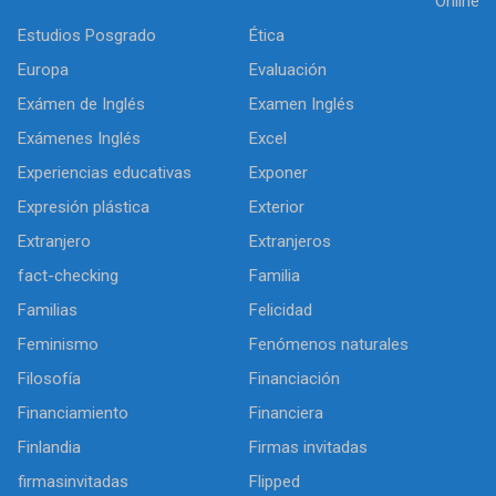
Online
Estudios Posgrado
Ética
Europa
Evaluación
Exámen de Inglés
Examen Inglés
Exámenes Inglés
Excel
Experiencias educativas
Exponer
Expresión plástica
Exterior
Extranjero
Extranjeros
fact-checking
Familia
Familias
Felicidad
Feminismo
Fenómenos naturales
Filosofía
Financiación
Financiamiento
Financiera
Finlandia
Firmas invitadas
firmasinvitadas
Flipped