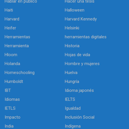
Hablar en público
Hacer una tesis
Haiti
Halloween
Harvard
Harvard Kennedy
Heifer
Helsinki
Herramientas
herramientas digitales
Herramiienta
Historia
Hloom
Hojas de vida
Holanda
Hombre y mujeres
Homeschooling
Huelva
Humboldt
Hungría
IBT
Idioma japonés
Idiomas
IELTS
IETLS
Igualdad
Impacto
Inclusión Social
India
Indígena