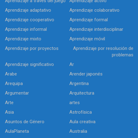
Aprendizaje a través del juego
Aprendizaje activo
Aprendizaje adaptativo
Aprendizaje colaborativo
Aprendizaje cooperativo
Aprendizaje formal
Aprendizaje informal
Aprendizaje interdisciplinar
Aprendizaje mixto
Aprendizaje móvil
Aprendizaje por proyectos
Aprendizaje por resolución de
problemas
Aprendizaje significativo
Ar
Arabe
Arender japonés
Arequipa
Argentina
Argumentar
Arquitectura
Arte
artes
Asia
Astrofísica
Asuntos de Género
Aula creativa
AulaPlaneta
Australia