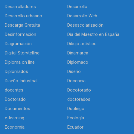
Desarrolladores
Desarrollo
Desarrollo urbaano
Desarrollo Web
Descarga Gratuita
Desescolarización
Desinformación
Día del Maestro en España
Diagramación
Dibujo artìstico
Digital Storytelling
Dinamarca
Diploma on line
Diplomado
Diplomados
Diseño
Diseño Industrial
Docencia
docentes
Docotorado
Doctorado
doctorados
Documentos
Duolingo
e-learning.
Ecología
Economía
Ecuador