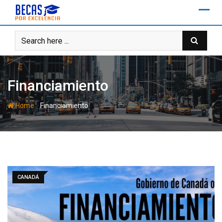
Skip
to
content
Financiamiento
-
Home
Financiamiento
CANADÁ