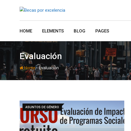
Skip
to
content
HOME
ELEMENTS
BLOG
PAGES
Evaluación
-
Home
Evaluación
ASUNTOS DE GÉNERO