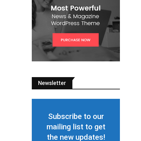
Newsletter
Subscribe to our
mailing list to get
the new updates!