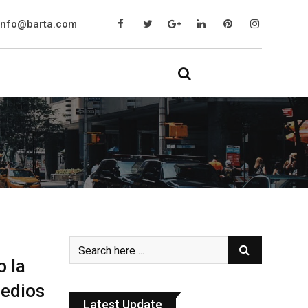
info@barta.com
o la
medios
Latest Update