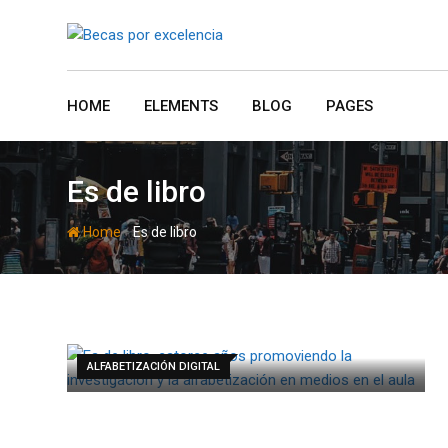
Skip
to
content
HOME
ELEMENTS
BLOG
PAGES
Es de libro
-
Home
Es de libro
ALFABETIZACIÓN DIGITAL