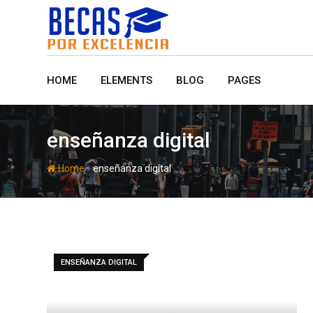
Skip
to
content
HOME
ELEMENTS
BLOG
PAGES
enseñanza digital
-
Home
enseñanza digital
ENSEÑANZA DIGITAL