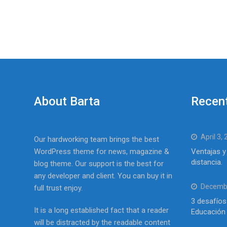
About Barta
Recen
April 3,
Our hardworking team brings the best
WordPress theme for news, magazine &
Ventajas y
distancia.
blog theme. Our support is the best for
any developer and client. You can buy it in
Decembe
full trust enjoy.
3 desafíos
It is a long established fact that a reader
Educación 
will be distracted by the readable content