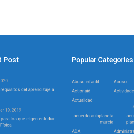
t Post
Popular Categories
 2020
Abuso infantil
Acoso
 requisitos del aprendizaje a
Actionaid
Actividad
Actualidad
r 19, 2019
acuerdo aulaplaneta
acu
 para los que eligen estudiar
murcia
pla
Física
ADA
Administr