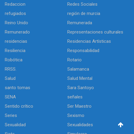
Redaccion
Redes Sociales
refugiados
región de murcia
Reino Unido
Remunerada
Remunerado
Representaciones culturales
residencias
Residencias Artísticas
Resiliencia
Responsabilidad
Robótica
Rotario
RRSS.
Salamanca
Salud
Salud Mental
santo tomas
Sara Santoyo
SENA
señales
Sentido crítico
Ser Maestro
Series
Sexismo
Sexualidad
Sexualidades
Siete
Simulacro