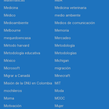
Matemáticas
MBA
Medicina
Medicina veterinaria
Médico
medio ambiente
Medioambiente
Medios de comunicación
Melbourne
Memoria
mequedoencasa
Mercadeo
Método harvard
Metodología
Metodología educativa
Metodologías
México
Michigan
Microsoft
migración
Migrar a Canadá
Minecraft
Misión de la ONU en Colombia
MIT
mochileros
Moda
Moma
MOOC
Motivación
Mujer