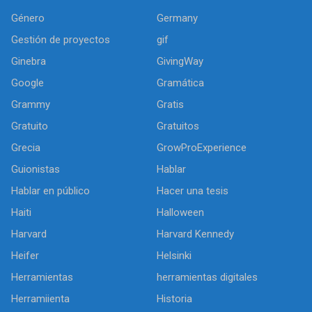
Género
Germany
Gestión de proyectos
gif
Ginebra
GivingWay
Google
Gramática
Grammy
Gratis
Gratuito
Gratuitos
Grecia
GrowProExperience
Guionistas
Hablar
Hablar en público
Hacer una tesis
Haiti
Halloween
Harvard
Harvard Kennedy
Heifer
Helsinki
Herramientas
herramientas digitales
Herramiienta
Historia