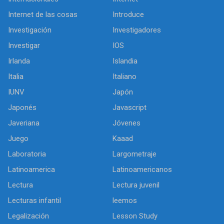
Internet de las cosas
Introduce
Investigación
Investigadores
Investigar
IOS
Irlanda
Islandia
Italia
Italiano
IUNV
Japón
Japonés
Javascript
Javeriana
Jóvenes
Juego
Kaaad
Laboratoria
Largometraje
Latinoamerica
Latinoamericanos
Lectura
Lectura juvenil
Lecturas infantil
leemos
Legalización
Lesson Study