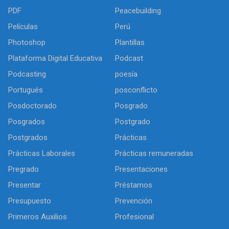
PDF
Peacebuilding
Películas
Perú
Photoshop
Plantillas
Plataforma Digital Educativa
Podcast
Podcasting
poesía
Portugués
posconflicto
Posdoctorado
Posgrado
Posgrados
Postgrado
Postgrados
Prácticas
Prácticas Laborales
Prácticas remuneradas
Pregrado
Presentaciones
Presentar
Préstamos
Presupuesto
Prevención
Primeros Auxilios
Profesional