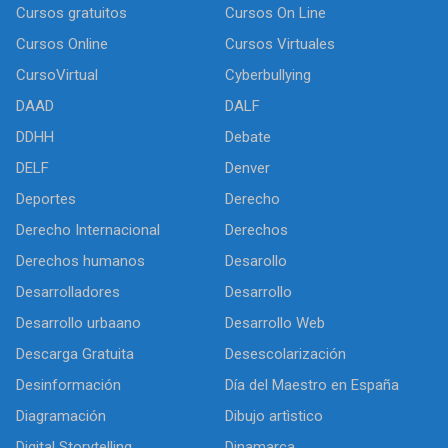
Cursos gratuitos
Cursos On Line
Cursos Online
Cursos Virtuales
CursoVirtual
Cyberbullying
DAAD
DALF
DDHH
Debate
DELF
Denver
Deportes
Derecho
Derecho Internacional
Derechos
Derechos humanos
Desarollo
Desarrolladores
Desarrollo
Desarrollo urbaano
Desarrollo Web
Descarga Gratuita
Desescolarización
Desinformación
Día del Maestro en España
Diagramación
Dibujo artìstico
Digital Storytelling
Dinamarca