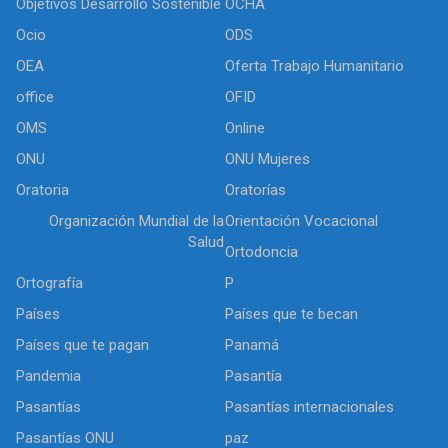
Objetivos Desarrollo Sostenible
OCHA
Ocio
ODS
OEA
Oferta Trabajo Humanitario
office
OFID
OMS
Online
ONU
ONU Mujeres
Oratoria
Oratorías
Organización Mundial de la
Orientación Vocacional
Salud
Ortodoncia
Ortografía
P
Países
Países que te becan
Países que te pagan
Panamá
Pandemia
Pasantía
Pasantías
Pasantías internacionales
Pasantías ONU
paz