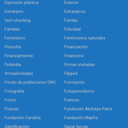
Expresión plástica
Exterior
Extranjero
Extranjeros
fact-checking
Familia
Familias
Felicidad
Feminismo
Fenómenos naturales
Filosofía
Financiación
Financiamiento
Financiera
Finlandia
Firmas invitadas
firmasinvitadas
Flipped
Fondo de poblaciones ONU
Formación
Fotografia
Fotoperiodismo
Fotos
Francés
Francia
Fundación Akshaya Patra
Fundación Carolina
Fundación Mapfre
Gamificación
Ganar becas