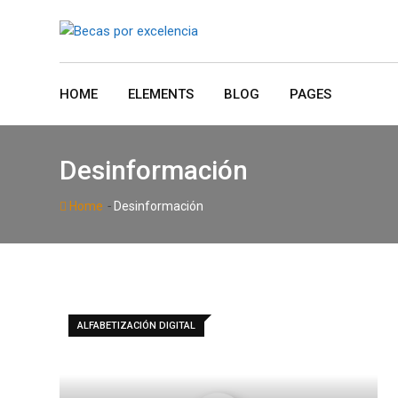
Skip
to
content
HOME
ELEMENTS
BLOG
PAGES
Desinformación
-
Home
Desinformación
ALFABETIZACIÓN DIGITAL