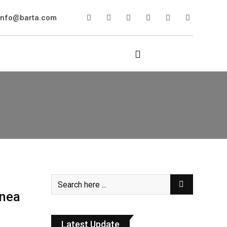
info@barta.com
ínea
Latest Update