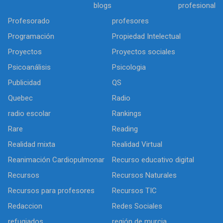
blogs
profesional
Profesorado
profesores
Programación
Propiedad Intelectual
Proyectos
Proyectos sociales
Psicoanálisis
Psicologia
Publicidad
QS
Quebec
Radio
radio escolar
Rankings
Rare
Reading
Realidad mixta
Realidad Virtual
Reanimación Cardiopulmonar
Recurso educativo digital
Recursos
Recursos Naturales
Recursos para profesores
Recursos TIC
Redaccion
Redes Sociales
refugiados
región de murcia