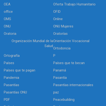
OEA
Oferta Trabajo Humanitario
office
OFID
OMS
Online
ONU
ONU Mujeres
Oratoria
Oratorías
Organización Mundial de la
Orientación Vocacional
Salud
Ortodoncia
Ortografía
P
Países
Países que te becan
Países que te pagan
Panamá
Pandemia
Pasantía
Pasantías
Pasantías internacionales
Pasantías ONU
paz
PDF
Peacebuilding