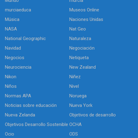
Mundo
murcia
murciaeduca
Museos Online
Música
Naciones Unidas
NASA
Nat Geo
National Geographic
Naturaleza
Navidad
Negociación
Negocios
Netiqueta
Neurociencia
New Zealand
Nikon
Niñez
Niños
Nivel
Normas APA
Noruega
Noticias sobre educación
Nueva York
Nueva Zelanda
Objetivos de desarrollo
Objetivos Desarrollo Sostenible
OCHA
Ocio
ODS