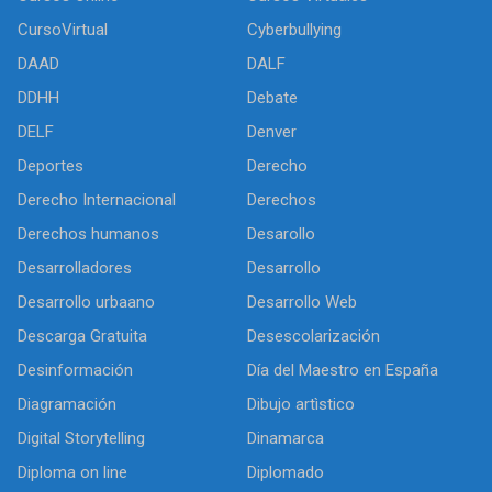
CursoVirtual
Cyberbullying
DAAD
DALF
DDHH
Debate
DELF
Denver
Deportes
Derecho
Derecho Internacional
Derechos
Derechos humanos
Desarollo
Desarrolladores
Desarrollo
Desarrollo urbaano
Desarrollo Web
Descarga Gratuita
Desescolarización
Desinformación
Día del Maestro en España
Diagramación
Dibujo artìstico
Digital Storytelling
Dinamarca
Diploma on line
Diplomado