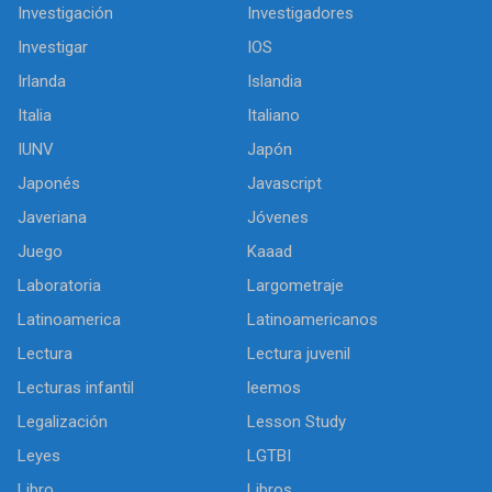
Investigación
Investigadores
Investigar
IOS
Irlanda
Islandia
Italia
Italiano
IUNV
Japón
Japonés
Javascript
Javeriana
Jóvenes
Juego
Kaaad
Laboratoria
Largometraje
Latinoamerica
Latinoamericanos
Lectura
Lectura juvenil
Lecturas infantil
leemos
Legalización
Lesson Study
Leyes
LGTBI
Libro
Libros