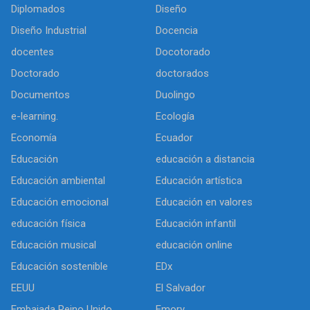
Diplomados
Diseño
Diseño Industrial
Docencia
docentes
Docotorado
Doctorado
doctorados
Documentos
Duolingo
e-learning.
Ecología
Economía
Ecuador
Educación
educación a distancia
Educación ambiental
Educación artística
Educación emocional
Educación en valores
educación física
Educación infantil
Educación musical
educación online
Educación sostenible
EDx
EEUU
El Salvador
Embajada Reino Unido
Emory