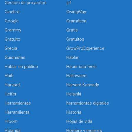
Gestión de proyectos
gif
Ginebra
GivingWay
Google
Gramática
Grammy
Gratis
Gratuito
Gratuitos
Grecia
GrowProExperience
Guionistas
Hablar
Hablar en público
Hacer una tesis
Haiti
Halloween
Harvard
Harvard Kennedy
Heifer
Helsinki
Herramientas
herramientas digitales
Herramiienta
Historia
Hloom
Hojas de vida
Holanda
Hombre y mujeres