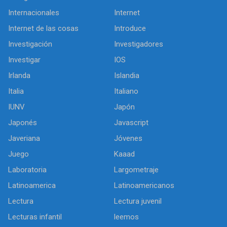
Internacionales
Internet
Internet de las cosas
Introduce
Investigación
Investigadores
Investigar
IOS
Irlanda
Islandia
Italia
Italiano
IUNV
Japón
Japonés
Javascript
Javeriana
Jóvenes
Juego
Kaaad
Laboratoria
Largometraje
Latinoamerica
Latinoamericanos
Lectura
Lectura juvenil
Lecturas infantil
leemos