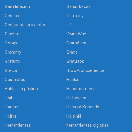
Gamificación
Ganar becas
Género
Germany
Gestión de proyectos
gif
Ginebra
GivingWay
Google
Gramática
Grammy
Gratis
Gratuito
Gratuitos
Grecia
GrowProExperience
Guionistas
Hablar
Hablar en público
Hacer una tesis
Haiti
Halloween
Harvard
Harvard Kennedy
Heifer
Helsinki
Herramientas
herramientas digitales