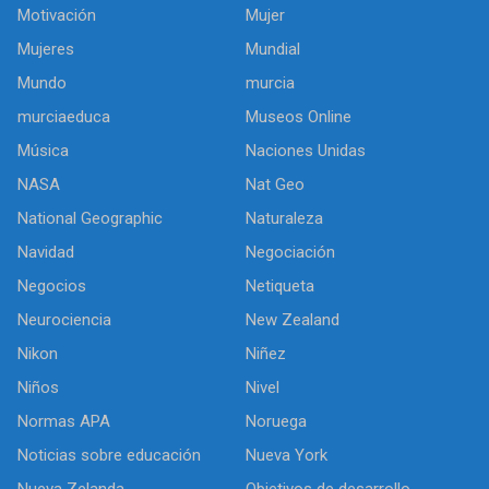
Motivación
Mujer
Mujeres
Mundial
Mundo
murcia
murciaeduca
Museos Online
Música
Naciones Unidas
NASA
Nat Geo
National Geographic
Naturaleza
Navidad
Negociación
Negocios
Netiqueta
Neurociencia
New Zealand
Nikon
Niñez
Niños
Nivel
Normas APA
Noruega
Noticias sobre educación
Nueva York
Nueva Zelanda
Objetivos de desarrollo