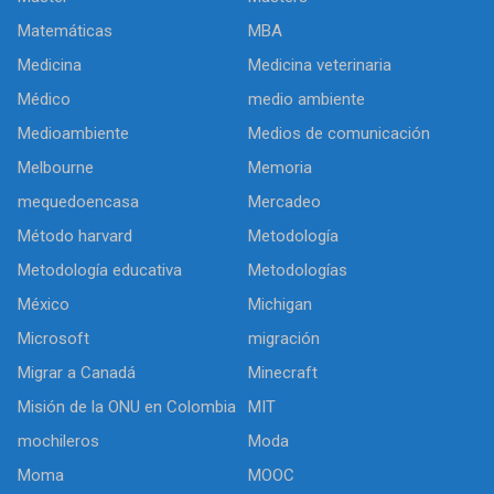
Matemáticas
MBA
Medicina
Medicina veterinaria
Médico
medio ambiente
Medioambiente
Medios de comunicación
Melbourne
Memoria
mequedoencasa
Mercadeo
Método harvard
Metodología
Metodología educativa
Metodologías
México
Michigan
Microsoft
migración
Migrar a Canadá
Minecraft
Misión de la ONU en Colombia
MIT
mochileros
Moda
Moma
MOOC