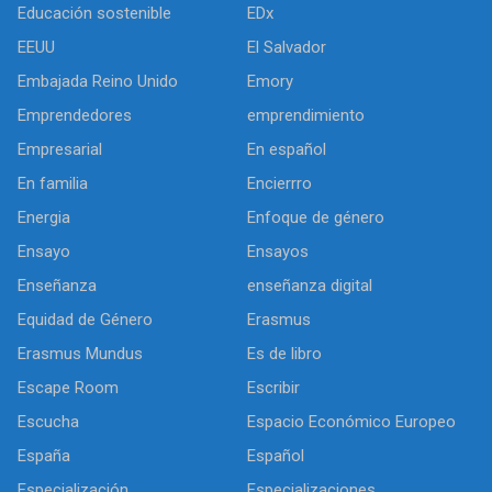
Educación sostenible
EDx
EEUU
El Salvador
Embajada Reino Unido
Emory
Emprendedores
emprendimiento
Empresarial
En español
En familia
Encierrro
Energia
Enfoque de género
Ensayo
Ensayos
Enseñanza
enseñanza digital
Equidad de Género
Erasmus
Erasmus Mundus
Es de libro
Escape Room
Escribir
Escucha
Espacio Económico Europeo
España
Español
Especialización
Especializaciones