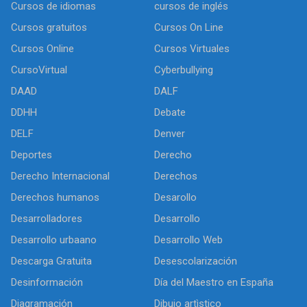
Cursos de idiomas
cursos de inglés
Cursos gratuitos
Cursos On Line
Cursos Online
Cursos Virtuales
CursoVirtual
Cyberbullying
DAAD
DALF
DDHH
Debate
DELF
Denver
Deportes
Derecho
Derecho Internacional
Derechos
Derechos humanos
Desarollo
Desarrolladores
Desarrollo
Desarrollo urbaano
Desarrollo Web
Descarga Gratuita
Desescolarización
Desinformación
Día del Maestro en España
Diagramación
Dibujo artìstico