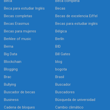
Beca
Beca completa
Beca para estudiar Inglés
Becas
Becas completas
Becas de excelencia Eiffel
Becas Erasmus
Becas para estudiar inglés
Becas para mujeres
Bélgica
Berklee of music
Berlín
Berna
BID
Big Data
Bill Gates
Blockchain
blog
Blogging
bogota
Brac
Brasil
Bullying
Buscador
Buscador de becas
Buscadores
Business
Búsqueda de universidad
Cadena de bloques
Cambio climático