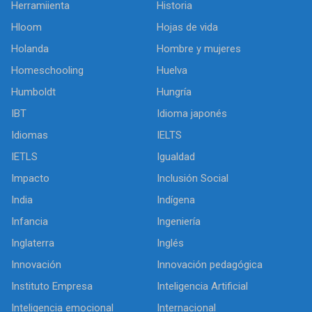
Herramiienta
Historia
Hloom
Hojas de vida
Holanda
Hombre y mujeres
Homeschooling
Huelva
Humboldt
Hungría
IBT
Idioma japonés
Idiomas
IELTS
IETLS
Igualdad
Impacto
Inclusión Social
India
Indígena
Infancia
Ingeniería
Inglaterra
Inglés
Innovación
Innovación pedagógica
Instituto Empresa
Inteligencia Artificial
Inteligencia emocional
Internacional