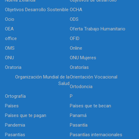
Objetivos Desarrollo Sostenible
OCHA
Ocio
ODS
OEA
Oferta Trabajo Humanitario
office
OFID
OMS
Online
ONU
ONU Mujeres
Oratoria
Oratorías
Organización Mundial de la
Orientación Vocacional
Salud
Ortodoncia
Ortografía
P
Países
Países que te becan
Países que te pagan
Panamá
Pandemia
Pasantía
Pasantías
Pasantías internacionales