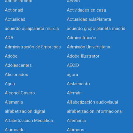
Abuso infantil
Acoso
Actionaid
Actividades en casa
Actualidad
Actualidad aulaPlaneta
acuerdo aulaplaneta murcia
acuerdo grupo planeta madrid
ADA
Administración
Administración de Empresas
Admisión Universitaria
Adobe
Adobe Illustrator
Adolescentes
AECID
Aficionados
ágora
Agua
Aislamiento
Alcohol Casero
Alemán
Alemania
Alfabetización audiovisual
alfabetización digital
alfabetización informacional
Alfabetización Mediática
Allemania
Alumnado
Alumnos