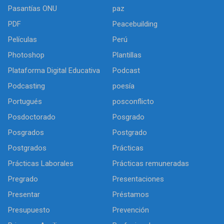
Pasantías ONU
paz
PDF
Peacebuilding
Películas
Perú
Photoshop
Plantillas
Plataforma Digital Educativa
Podcast
Podcasting
poesía
Portugués
posconflicto
Posdoctorado
Posgrado
Posgrados
Postgrado
Postgrados
Prácticas
Prácticas Laborales
Prácticas remuneradas
Pregrado
Presentaciones
Presentar
Préstamos
Presupuesto
Prevención