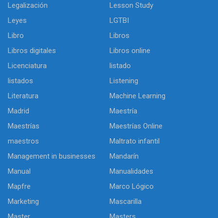
Legalización
Lesson Study
Leyes
LGTBI
Libro
Libros
Libros digitales
Libros online
Licenciatura
listado
listados
Listening
Literatura
Machine Learning
Madrid
Maestría
Maestrías
Maestrías Online
maestros
Maltrato infantil
Management in businesses
Mandarín
Manual
Manualidades
Mapfre
Marco Lógico
Marketing
Mascarilla
Master
Masters