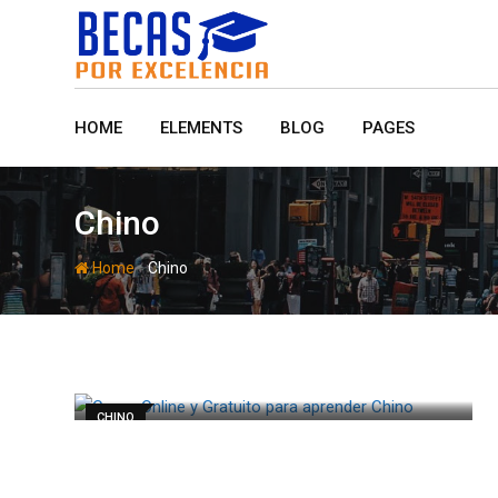
Skip
to
content
HOME
ELEMENTS
BLOG
PAGES
Chino
-
Home
Chino
CHINO