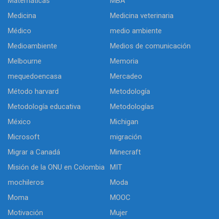
Matemáticas
MBA
Medicina
Medicina veterinaria
Médico
medio ambiente
Medioambiente
Medios de comunicación
Melbourne
Memoria
mequedoencasa
Mercadeo
Método harvard
Metodología
Metodología educativa
Metodologías
México
Michigan
Microsoft
migración
Migrar a Canadá
Minecraft
Misión de la ONU en Colombia
MIT
mochileros
Moda
Moma
MOOC
Motivación
Mujer