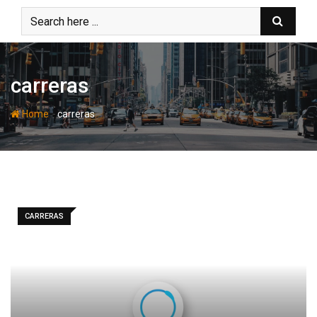
Skip
to
content
carreras
-
Home
carreras
CARRERAS