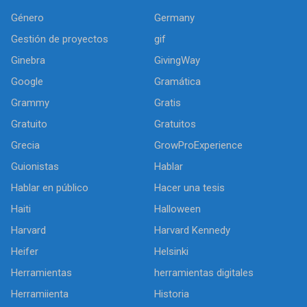
Género
Germany
Gestión de proyectos
gif
Ginebra
GivingWay
Google
Gramática
Grammy
Gratis
Gratuito
Gratuitos
Grecia
GrowProExperience
Guionistas
Hablar
Hablar en público
Hacer una tesis
Haiti
Halloween
Harvard
Harvard Kennedy
Heifer
Helsinki
Herramientas
herramientas digitales
Herramiienta
Historia