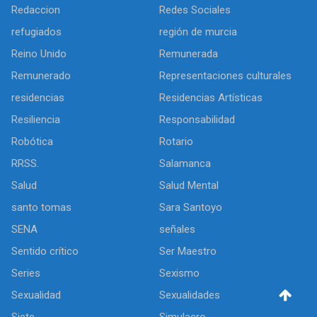
Redaccion
Redes Sociales
refugiados
región de murcia
Reino Unido
Remunerada
Remunerado
Representaciones culturales
residencias
Residencias Artísticas
Resiliencia
Responsabilidad
Robótica
Rotario
RRSS.
Salamanca
Salud
Salud Mental
santo tomas
Sara Santoyo
SENA
señales
Sentido crítico
Ser Maestro
Series
Sexismo
Sexualidad
Sexualidades
Siete
Simulacro