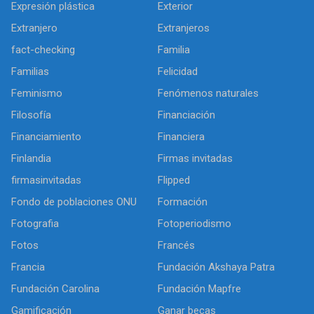
Expresión plástica
Exterior
Extranjero
Extranjeros
fact-checking
Familia
Familias
Felicidad
Feminismo
Fenómenos naturales
Filosofía
Financiación
Financiamiento
Financiera
Finlandia
Firmas invitadas
firmasinvitadas
Flipped
Fondo de poblaciones ONU
Formación
Fotografia
Fotoperiodismo
Fotos
Francés
Francia
Fundación Akshaya Patra
Fundación Carolina
Fundación Mapfre
Gamificación
Ganar becas