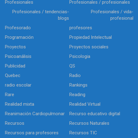
Profesionales
Profesionales / profesionales
Profesionales / tendencias-
Profesionales / vida-
blogs
profesional
Profesorado
profesores
Programación
Propiedad Intelectual
Proyectos
Proyectos sociales
Psicoanálisis
Psicologia
Publicidad
QS
Quebec
Radio
radio escolar
Rankings
Rare
Reading
Realidad mixta
Realidad Virtual
Reanimación Cardiopulmonar
Recurso educativo digital
Recursos
Recursos Naturales
Recursos para profesores
Recursos TIC