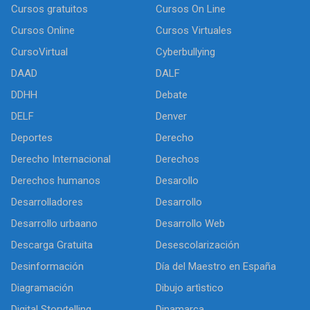
Cursos gratuitos
Cursos On Line
Cursos Online
Cursos Virtuales
CursoVirtual
Cyberbullying
DAAD
DALF
DDHH
Debate
DELF
Denver
Deportes
Derecho
Derecho Internacional
Derechos
Derechos humanos
Desarollo
Desarrolladores
Desarrollo
Desarrollo urbaano
Desarrollo Web
Descarga Gratuita
Desescolarización
Desinformación
Día del Maestro en España
Diagramación
Dibujo artìstico
Digital Storytelling
Dinamarca