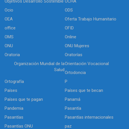
Objetivos Desarrollo Sostenible
OCHA
Ocio
ODS
OEA
Oferta Trabajo Humanitario
office
OFID
OMS
Online
ONU
ONU Mujeres
Oratoria
Oratorías
Organización Mundial de la
Orientación Vocacional
Salud
Ortodoncia
Ortografía
P
Países
Países que te becan
Países que te pagan
Panamá
Pandemia
Pasantía
Pasantías
Pasantías internacionales
Pasantías ONU
paz