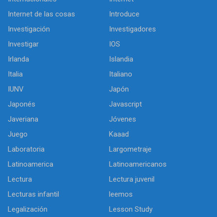
Internet de las cosas
Introduce
Investigación
Investigadores
Investigar
IOS
Irlanda
Islandia
Italia
Italiano
IUNV
Japón
Japonés
Javascript
Javeriana
Jóvenes
Juego
Kaaad
Laboratoria
Largometraje
Latinoamerica
Latinoamericanos
Lectura
Lectura juvenil
Lecturas infantil
leemos
Legalización
Lesson Study