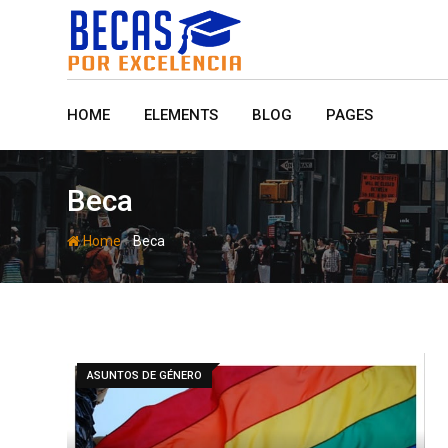
Skip
to
content
HOME
ELEMENTS
BLOG
PAGES
Beca
-
Home
Beca
ASUNTOS DE GÉNERO