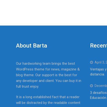
About Barta
Recen
April 3,
Our hardworking team brings the best
WordPress theme for news, magazine &
Ventajas y
distancia.
blog theme. Our support is the best for
any developer and client. You can buy it in
Decembe
full trust enjoy.
3 desafíos
It is a long established fact that a reader
Educación 
will be distracted by the readable content