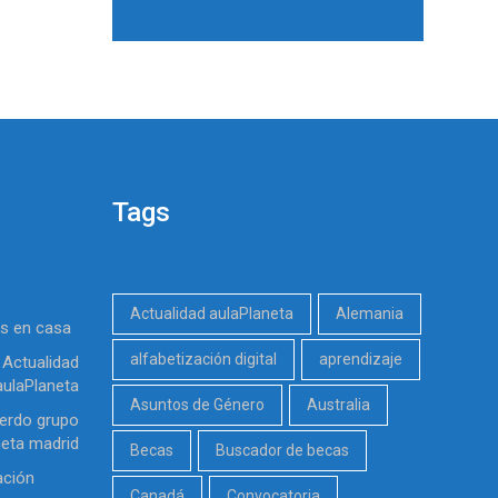
Tags
Actualidad aulaPlaneta
Alemania
es en casa
alfabetización digital
aprendizaje
Actualidad
aulaPlaneta
Asuntos de Género
Australia
erdo grupo
neta madrid
Becas
Buscador de becas
ación
Canadá
Convocatoria