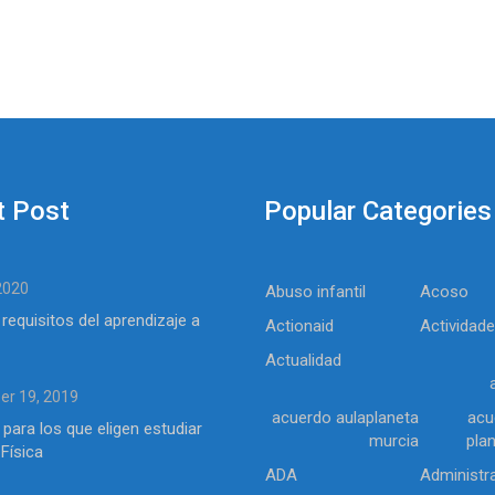
t Post
Popular Categories
 2020
Abuso infantil
Acoso
 requisitos del aprendizaje a
Actionaid
Actividad
Actualidad
r 19, 2019
acuerdo aulaplaneta
acu
 para los que eligen estudiar
murcia
pla
Física
ADA
Administr