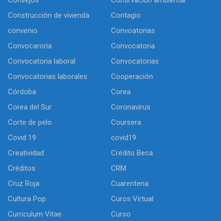
Consejos
Consrvación ambiental
Construcción de vivienda
Contagio
convenio
Convoatorias
Convocaroria
Convocatoria
Convocatoria laboral
Convocatorias
Convocatorias laborales
Cooperación
Córdoba
Corea
Corea del Sur
Coronavirus
Corte de pelo
Coursera
Covid 19
covid19
Creatividad
Crédito Beca
Créditos
CRM
Cruz Roja
Cuarentena
Cultura Pop
Curos Virtual
Curriculum Vitae
Curso