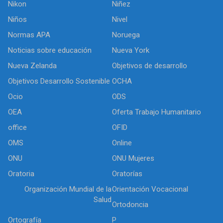
Nikon
Niñez
Niños
Nivel
Normas APA
Noruega
Noticias sobre educación
Nueva York
Nueva Zelanda
Objetivos de desarrollo
Objetivos Desarrollo Sostenible
OCHA
Ocio
ODS
OEA
Oferta Trabajo Humanitario
office
OFID
OMS
Online
ONU
ONU Mujeres
Oratoria
Oratorías
Organización Mundial de la
Orientación Vocacional
Salud
Ortodoncia
Ortografía
P