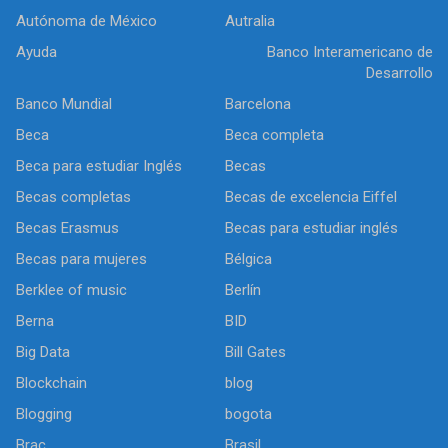
Autónoma de México
Autralia
Ayuda
Banco Interamericano de
Desarrollo
Banco Mundial
Barcelona
Beca
Beca completa
Beca para estudiar Inglés
Becas
Becas completas
Becas de excelencia Eiffel
Becas Erasmus
Becas para estudiar inglés
Becas para mujeres
Bélgica
Berklee of music
Berlín
Berna
BID
Big Data
Bill Gates
Blockchain
blog
Blogging
bogota
Brac
Brasil