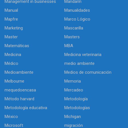
Management in businesses
Mandarín
Manual
Manualidades
Mapfre
Marco Lógico
Marketing
Mascarilla
Master
Masters
Matemáticas
MBA
Medicina
Medicina veterinaria
Médico
medio ambiente
Medioambiente
Medios de comunicación
Melbourne
Memoria
mequedoencasa
Mercadeo
Método harvard
Metodología
Metodología educativa
Metodologías
México
Michigan
Microsoft
migración