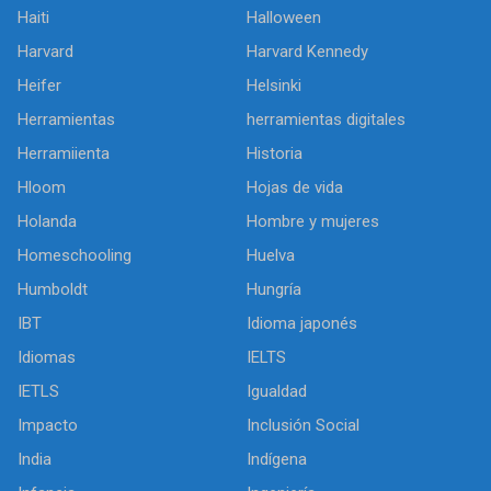
Haiti
Halloween
Harvard
Harvard Kennedy
Heifer
Helsinki
Herramientas
herramientas digitales
Herramiienta
Historia
Hloom
Hojas de vida
Holanda
Hombre y mujeres
Homeschooling
Huelva
Humboldt
Hungría
IBT
Idioma japonés
Idiomas
IELTS
IETLS
Igualdad
Impacto
Inclusión Social
India
Indígena