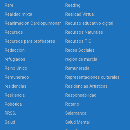
Rare
Reading
Realidad mixta
Realidad Virtual
Reanimación Cardiopulmonar
Recurso educativo digital
Recursos
Recursos Naturales
Recursos para profesores
Recursos TIC
Redaccion
Redes Sociales
refugiados
región de murcia
Reino Unido
Remunerada
Remunerado
Representaciones culturales
residencias
Residencias Artísticas
Resiliencia
Responsabilidad
Robótica
Rotario
RRSS.
Salamanca
Salud
Salud Mental