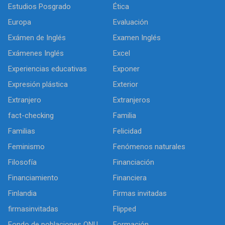
Estudios Posgrado
Ética
Europa
Evaluación
Exámen de Inglés
Examen Inglés
Exámenes Inglés
Excel
Experiencias educativas
Exponer
Expresión plástica
Exterior
Extranjero
Extranjeros
fact-checking
Familia
Familias
Felicidad
Feminismo
Fenómenos naturales
Filosofía
Financiación
Financiamiento
Financiera
Finlandia
Firmas invitadas
firmasinvitadas
Flipped
Fondo de poblaciones ONU
Formación