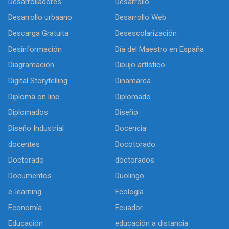
Desarrolladores
Desarrollo
Desarrollo urbaano
Desarrollo Web
Descarga Gratuita
Desescolarización
Desinformación
Día del Maestro en España
Diagramación
Dibujo artìstico
Digital Storytelling
Dinamarca
Diploma on line
Diplomado
Diplomados
Diseño
Diseño Industrial
Docencia
docentes
Docotorado
Doctorado
doctorados
Documentos
Duolingo
e-learning.
Ecología
Economía
Ecuador
Educación
educación a distancia