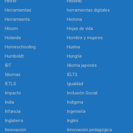
Heifer
Helsinki
Herramientas
herramientas digitales
Herramiienta
Historia
Hloom
Hojas de vida
Holanda
Hombre y mujeres
Homeschooling
Huelva
Humboldt
Hungría
IBT
Idioma japonés
Idiomas
IELTS
IETLS
Igualdad
Impacto
Inclusión Social
India
Indígena
Infancia
Ingeniería
Inglaterra
Inglés
Innovación
Innovación pedagógica