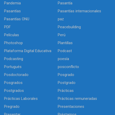
Pandemia
Pasantía
Pasantías
Pasantías internacionales
Pasantías ONU
paz
PDF
Peacebuilding
Películas
Perú
Photoshop
Plantillas
Plataforma Digital Educativa
Podcast
Podcasting
poesía
Portugués
posconflicto
Posdoctorado
Posgrado
Posgrados
Postgrado
Postgrados
Prácticas
Prácticas Laborales
Prácticas remuneradas
Pregrado
Presentaciones
Presentar
Préstamos