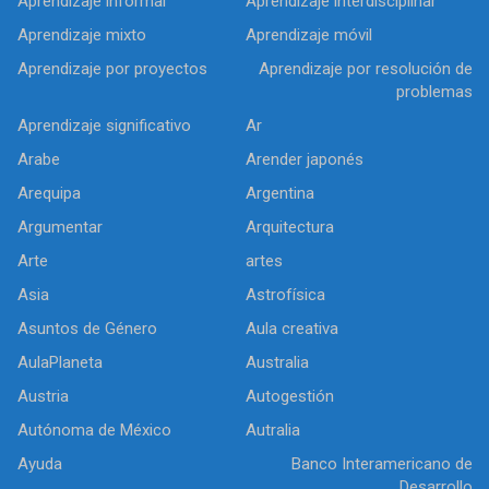
Aprendizaje informal
Aprendizaje interdisciplinar
Aprendizaje mixto
Aprendizaje móvil
Aprendizaje por proyectos
Aprendizaje por resolución de
problemas
Aprendizaje significativo
Ar
Arabe
Arender japonés
Arequipa
Argentina
Argumentar
Arquitectura
Arte
artes
Asia
Astrofísica
Asuntos de Género
Aula creativa
AulaPlaneta
Australia
Austria
Autogestión
Autónoma de México
Autralia
Ayuda
Banco Interamericano de
Desarrollo