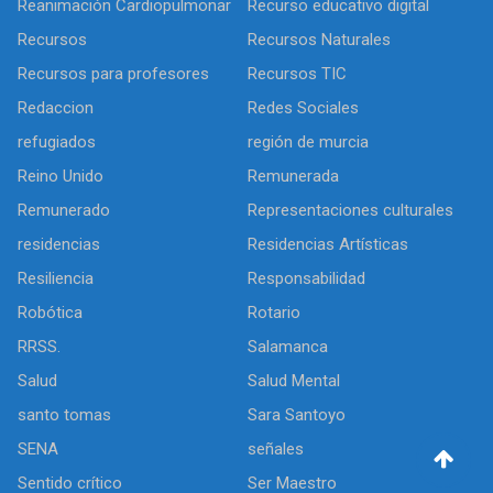
Reanimación Cardiopulmonar
Recurso educativo digital
Recursos
Recursos Naturales
Recursos para profesores
Recursos TIC
Redaccion
Redes Sociales
refugiados
región de murcia
Reino Unido
Remunerada
Remunerado
Representaciones culturales
residencias
Residencias Artísticas
Resiliencia
Responsabilidad
Robótica
Rotario
RRSS.
Salamanca
Salud
Salud Mental
santo tomas
Sara Santoyo
SENA
señales
Sentido crítico
Ser Maestro