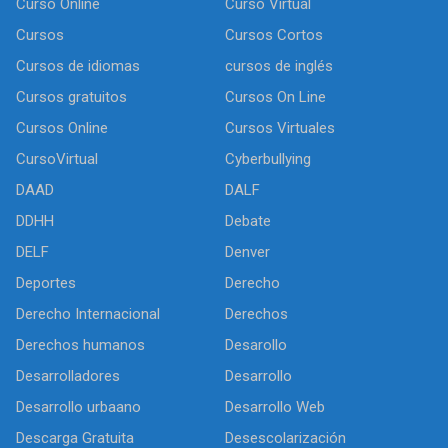
Curso Online
Curso Virtual
Cursos
Cursos Cortos
Cursos de idiomas
cursos de inglés
Cursos gratuitos
Cursos On Line
Cursos Online
Cursos Virtuales
CursoVirtual
Cyberbullying
DAAD
DALF
DDHH
Debate
DELF
Denver
Deportes
Derecho
Derecho Internacional
Derechos
Derechos humanos
Desarollo
Desarrolladores
Desarrollo
Desarrollo urbaano
Desarrollo Web
Descarga Gratuita
Desescolarización