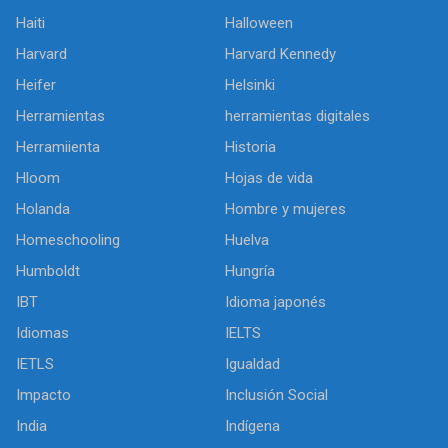
Haiti
Halloween
Harvard
Harvard Kennedy
Heifer
Helsinki
Herramientas
herramientas digitales
Herramiienta
Historia
Hloom
Hojas de vida
Holanda
Hombre y mujeres
Homeschooling
Huelva
Humboldt
Hungría
IBT
Idioma japonés
Idiomas
IELTS
IETLS
Igualdad
Impacto
Inclusión Social
India
Indígena