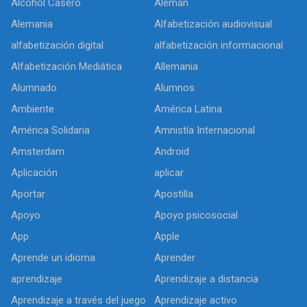
Alcohol Casero
Alemán
Alemania
Alfabetización audiovisual
alfabetización digital
alfabetización informacional
Alfabetización Mediática
Allemania
Alumnado
Alumnos
Ambiente
América Latina
América Solidaria
Amnistía Internacional
Amsterdam
Android
Aplicación
aplicar
Aportar
Apostilla
Apoyo
Apoyo psicosocial
App
Apple
Aprende un idioma
Aprender
aprendizaje
Aprendizaje a distancia
Aprendizaje a través del juego
Aprendizaje activo