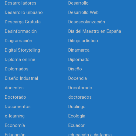
Desarrolladores
Desarrollo
Desarrollo urbaano
Desarrollo Web
Descarga Gratuita
Desescolarización
Desinformación
Día del Maestro en España
Diagramación
Dibujo artìstico
Digital Storytelling
Dinamarca
Diploma on line
Diplomado
Diplomados
Diseño
Diseño Industrial
Docencia
docentes
Docotorado
Doctorado
doctorados
Documentos
Duolingo
e-learning.
Ecología
Economía
Ecuador
Educación
educación a distancia