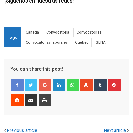
¡Siguenos en nuestras redes!
Canadá
Convocatoria
Convocatorias
Tags:
Convocatorias laborales
Quebec
SENA
You can share this post!
Google+
LinkedIn
Whatsapp
StumbleUpon
Tumblr
Pinter
Reddit
Share
Print
via
Email
Previous article
Next article