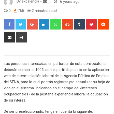
By
excelencia
-
6 years ago
0
765
2 minutes read
Google+
LinkedIn
Whatsapp
StumbleUpon
Tumblr
Pinterest
Red
Share
Print
via
Email
Las personas interesadas en participar de esta convocatoria,
deberán cumplir al 100% con el perfil dispuesto en la aplicación
web de intermediación laboral de la Agencia Pública de Empleo
del SENA, para lo cual podrán registrar y/o actualizar su hoja de
vida en el sistema, indicando en el campo de «Intereses
ocupacionales» de la pestaña experiencia laboral la ocupación
de su interés.
De ser preseleccionado, tenga en cuenta lo siguiente: