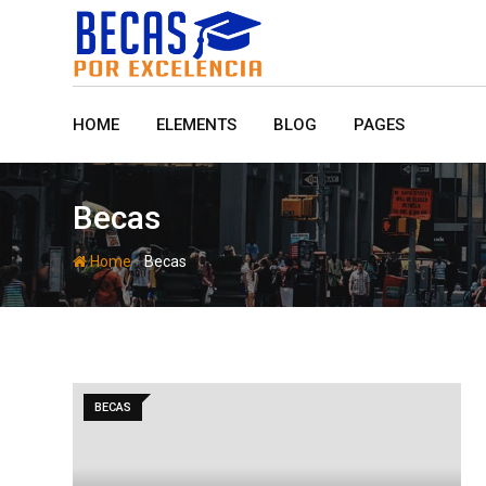
Skip
to
content
HOME
ELEMENTS
BLOG
PAGES
Becas
-
Home
Becas
BECAS