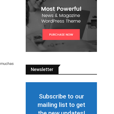
s muchas
Newsletter
Subscribe to our
mailing list to get
the new updates!