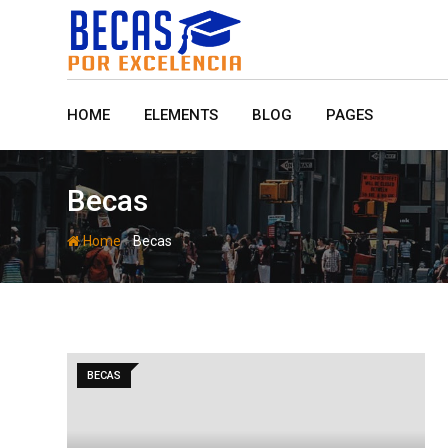
Skip
to
content
HOME
ELEMENTS
BLOG
PAGES
Becas
-
Home
Becas
BECAS