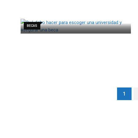
BECAS
1