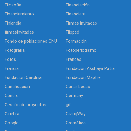
Filosofía
Financiación
Financiamiento
Financiera
Finlandia
Firmas invitadas
firmasinvitadas
Flipped
Fondo de poblaciones ONU
Formación
Fotografia
Fotoperiodismo
Fotos
Francés
Francia
Fundación Akshaya Patra
Fundación Carolina
Fundación Mapfre
Gamificación
Ganar becas
Género
Germany
Gestión de proyectos
gif
Ginebra
GivingWay
Google
Gramática