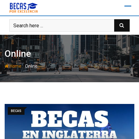
Skip
to
content
Online
-
Home
Online
BECAS