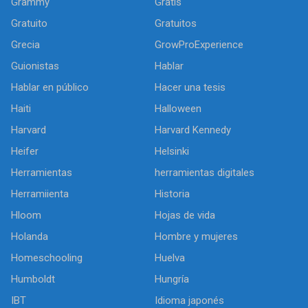
Grammy
Gratis
Gratuito
Gratuitos
Grecia
GrowProExperience
Guionistas
Hablar
Hablar en público
Hacer una tesis
Haiti
Halloween
Harvard
Harvard Kennedy
Heifer
Helsinki
Herramientas
herramientas digitales
Herramiienta
Historia
Hloom
Hojas de vida
Holanda
Hombre y mujeres
Homeschooling
Huelva
Humboldt
Hungría
IBT
Idioma japonés