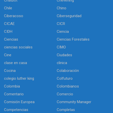
Chatbot
Chevening
Chile
Chino
Ciberacoso
Ciberseguridad
CICAE
CICR
CIDH
Ciencia
Ciencias
Ciencias Forestales
ciencias sociales
CIMO
Cine
Ciudades
clase en casa
clinica
Cocina
Colaboración
colegio luther king
Colfuturo
Colombia
Colombianos
Comentario
Comercio
Comisión Europea
Community Manager
Competencias
Completas